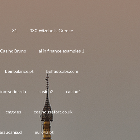
31
330-Wizebets Greece
 Casino Bruno
ai in finance examples 1
beinbalance.pt
belfastcabs.com
ino-serios-ch
casino2
casino4
cmgv.es
coalhousefort.co.uk
araucania.cl
eurona.pt