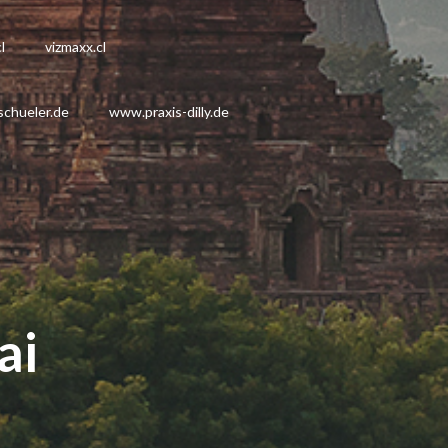
l
vizmaxx.cl
schueler.de
www.praxis-dilly.de
ai