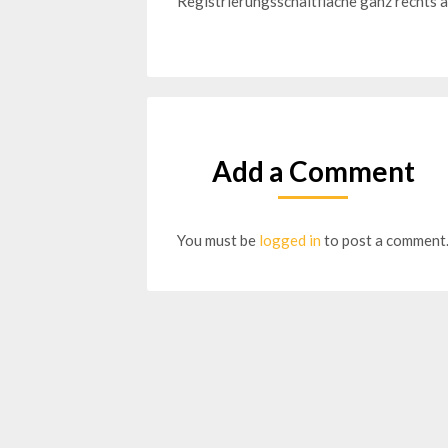
Registrierungsschaltfläche ganz rechts a
Add a Comment
You must be
logged in
to post a comment