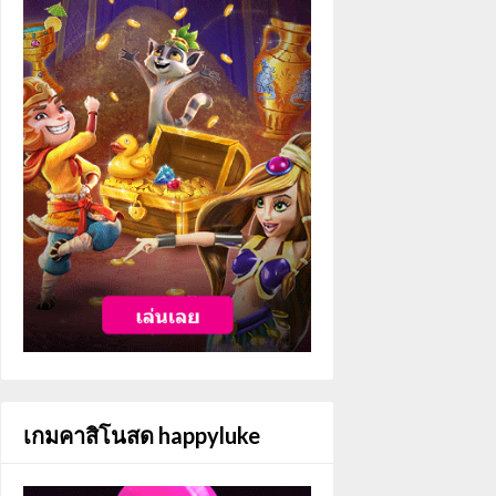
เกมคาสิโนสด happyluke