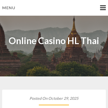
Skip
MENU
to
content
Online Casino HL Thai
Posted On October 29, 2025