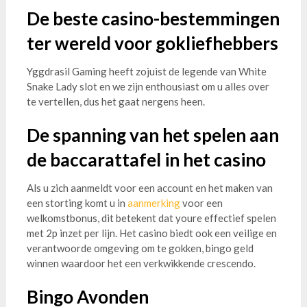
De beste casino-bestemmingen
ter wereld voor gokliefhebbers
Yggdrasil Gaming heeft zojuist de legende van White
Snake Lady slot en we zijn enthousiast om u alles over
te vertellen, dus het gaat nergens heen.
De spanning van het spelen aan
de baccarattafel in het casino
Als u zich aanmeldt voor een account en het maken van
een storting komt u in
aanmerking
voor een
welkomstbonus, dit betekent dat youre effectief spelen
met 2p inzet per lijn. Het casino biedt ook een veilige en
verantwoorde omgeving om te gokken, bingo geld
winnen waardoor het een verkwikkende crescendo.
Bingo Avonden