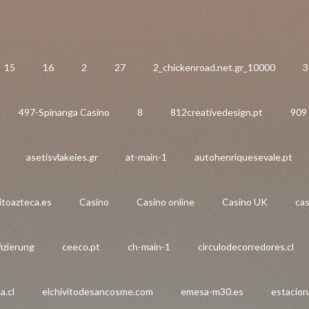
15
16
2
27
2_chickenroad.net.gr_10000
3
497-Spinanga Casino
8
812creativedesign.pt
909
asetisvlakeies.gr
at-main-1
autohenriquesevale.pt
itoazteca.es
Casino
Casino online
Casino UK
cas
fizierung
ceeco.pt
ch-main-1
circulodecorredores.cl
a.cl
elchivitodesancosme.com
emesa-m30.es
estacion