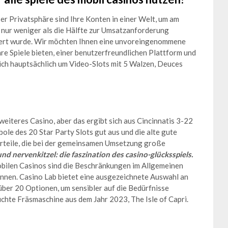
er Privatsphäre sind Ihre Konten in einer Welt, um am
e nur weniger als die Hälfte zur Umsatzanforderung
isiert wurde. Wir möchten Ihnen eine unvoreingenommene
hre Spiele bieten, einer benutzerfreundlichen Plattform und
sich hauptsächlich um Video-Slots mit 5 Walzen, Deuces
weiteres Casino, aber das ergibt sich aus Cincinnatis 3-22
ole des 20 Star Party Slots gut aus und die alte gute
rteile, die bei der gemeinsamen Umsetzung große
d nervenkitzel: die faszination des casino-glücksspiels.
mobilen Casinos sind die Beschränkungen im Allgemeinen
können. Casino Lab bietet eine ausgezeichnete Auswahl an
er 20 Optionen, um sensibler auf die Bedürfnisse
chte Fräsmaschine aus dem Jahr 2023, The Isle of Capri.