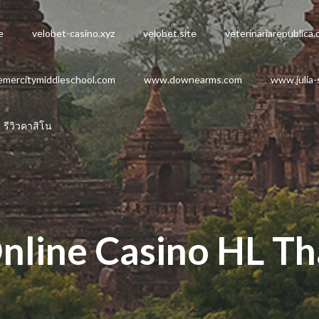
e
velobet-casino.xyz
velobet.site
veterinariarepublica.c
mercitymiddleschool.com
www.downearms.com
www.julia-
รีวิวคาสิโน
nline Casino HL Th