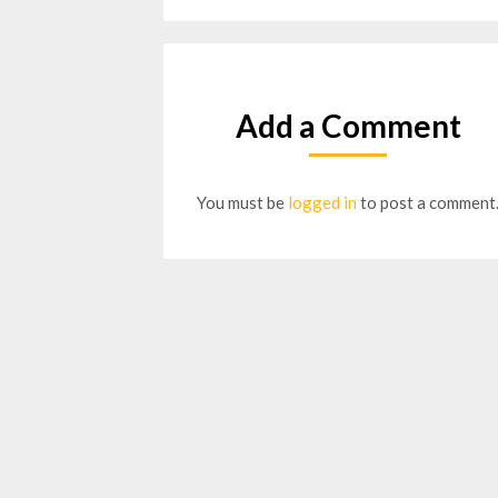
Add a Comment
You must be
logged in
to post a comment