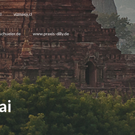
l
vizmaxx.cl
schueler.de
www.praxis-dilly.de
ai