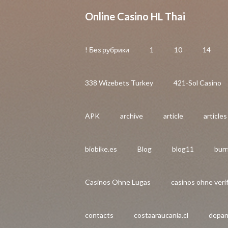
Skip
Online Casino HL Thai
to
content
! Без рубрики
1
10
14
338 Wizebets Turkey
421-Sol Casino
APK
archive
article
articles
biobike.es
Blog
blog11
burr
Casinos Ohne Lugas
casinos ohne veri
contacts
costaaraucania.cl
depan