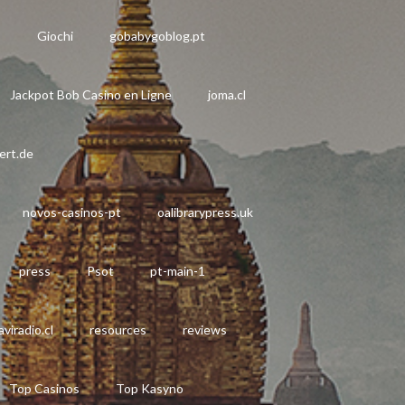
s
Giochi
gobabygoblog.pt
Jackpot Bob Casino en Ligne
joma.cl
ert.de
novos-casinos-pt
oalibrarypress.uk
press
Psot
pt-main-1
aviradio.cl
resources
reviews
Top Casinos
Top Kasyno