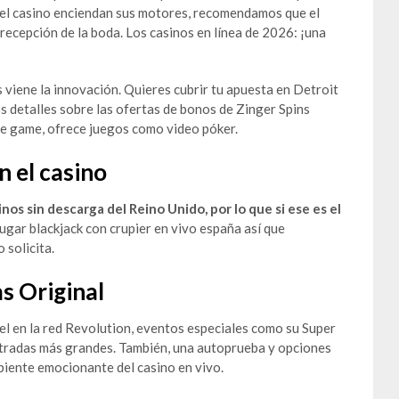
 del casino enciendan sus motores, recomendamos que el
 recepción de la boda.
Los casinos en línea de 2026: ¡una
 viene la innovación. Quieres cubrir tu apuesta en Detroit
 detalles sobre las ofertas de bonos de Zinger Spins
e game, ofrece juegos como video póker.
n el casino
nos sin descarga del Reino Unido, por lo que si ese es el
jugar blackjack con crupier en vivo españa así que
 solicita.
s Original
iel en la red Revolution, eventos especiales como su Super
ntradas más grandes. También, una autoprueba y opciones
biente emocionante del casino en vivo.