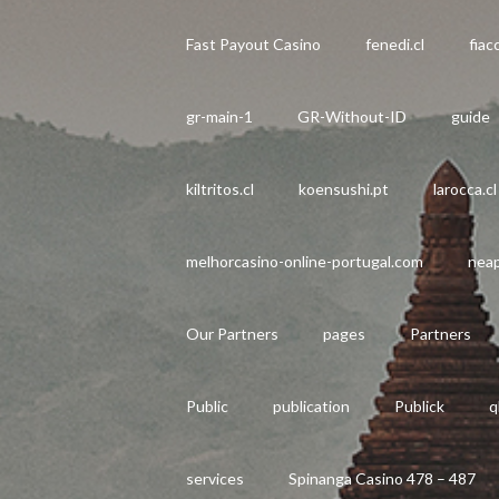
Fast Payout Casino
fenedi.cl
fiac
gr-main-1
GR-Without-ID
guide
kiltritos.cl
koensushi.pt
larocca.cl
melhorcasino-online-portugal.com
neap
Our Partners
pages
Partners
Public
publication
Publick
q
services
Spinanga Casino 478 – 487