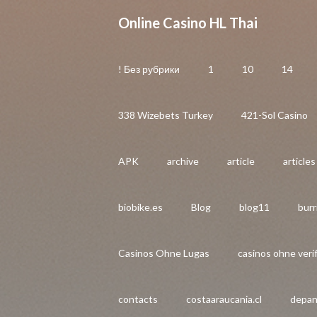
Skip
Online Casino HL Thai
to
content
! Без рубрики
1
10
14
338 Wizebets Turkey
421-Sol Casino
APK
archive
article
articles
biobike.es
Blog
blog11
burr
Casinos Ohne Lugas
casinos ohne veri
contacts
costaaraucania.cl
depan