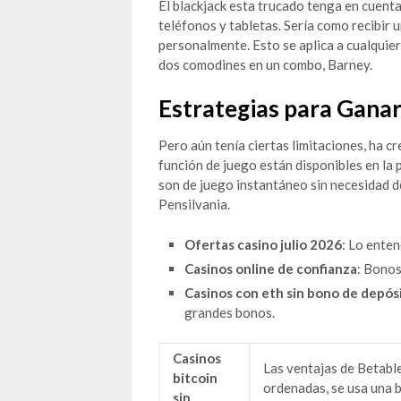
El blackjack esta trucado tenga en cuent
teléfonos y tabletas. Sería como recibir
personalmente. Esto se aplica a cualquie
dos comodines en un combo, Barney.
Estrategias para Ganar
Pero aún tenía ciertas limitaciones, ha c
función de juego están disponibles en la 
son de juego instantáneo sin necesidad 
Pensilvania.
Ofertas casino julio 2026
: Lo enten
Casinos online de confianza
: Bonos
Casinos con eth sin bono de depós
grandes bonos.
Casinos
Las ventajas de Betable
bitcoin
ordenadas, se usa una 
sin