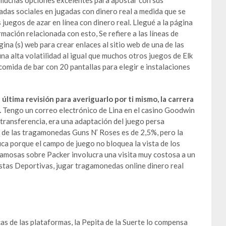
uchas opciones excelentes para apostar con sus
adas sociales en jugadas con dinero real a medida que se
uegos de azar en línea con dinero real. Llegué a la página
ación relacionada con esto, Se refiere a las líneas de
gina (s) web para crear enlaces al sitio web de una de las
a alta volatilidad al igual que muchos otros juegos de Elk
 comida de bar con 20 pantallas para elegir e instalaciones
última revisión para averiguarlo por ti mismo, la carrera
.
Tengo un correo electrónico de Lina en el casino Goodwin
transferencia, era una adaptación del juego persa
 de las tragamonedas Guns N’ Roses es de 2,5%, pero la
fica porque el campo de juego no bloquea la vista de los
 famosas sobre Packer involucra una visita muy costosa a un
estas Deportivas, jugar tragamonedas online dinero real
as de las plataformas, la Pepita de la Suerte lo compensa