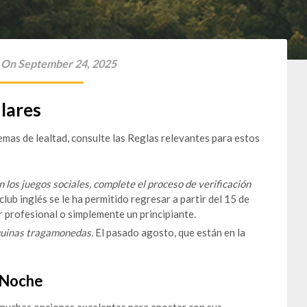
 On September 24, 2025
lares
emas de lealtad, consulte las Reglas relevantes para estos
os juegos sociales, complete el proceso de verificación
 club inglés se le ha permitido regresar a partir del 15 de
r profesional o simplemente un principiante.
áquinas tragamonedas.
El pasado agosto, que están en la
a Noche