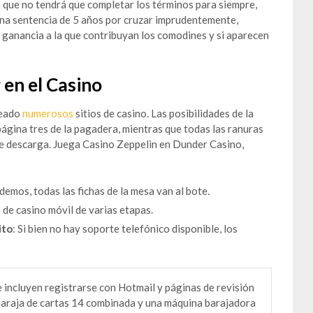
a que no tendrá que completar los términos para siempre,
 una sentencia de 5 años por cruzar imprudentemente,
r ganancia a la que contribuyan los comodines y si aparecen
 en el Casino
reado
numerosos
sitios de casino. Las posibilidades de la
página tres de la pagadera, mientras que todas las ranuras
de descarga. Juega Casino Zeppelin en Dunder Casino,
demos, todas las fichas de la mesa van al bote.
 de casino móvil de varias etapas.
ito
: Si bien no hay soporte telefónico disponible, los
 incluyen registrarse con Hotmail y páginas de revisión
baraja de cartas 14 combinada y una máquina barajadora