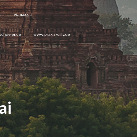
l
vizmaxx.cl
schueler.de
www.praxis-dilly.de
ai