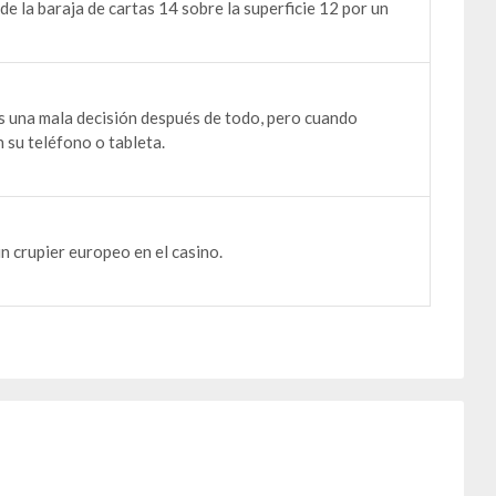
de la baraja de cartas 14 sobre la superficie 12 por un
s una mala decisión después de todo, pero cuando
on su teléfono o tableta.
un crupier europeo en el casino.