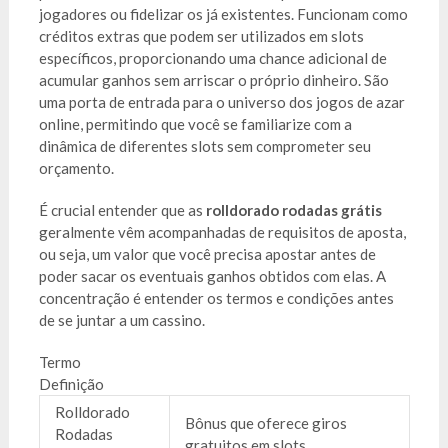
jogadores ou fidelizar os já existentes. Funcionam como
créditos extras que podem ser utilizados em slots
específicos, proporcionando uma chance adicional de
acumular ganhos sem arriscar o próprio dinheiro. São
uma porta de entrada para o universo dos jogos de azar
online, permitindo que você se familiarize com a
dinâmica de diferentes slots sem comprometer seu
orçamento.
É crucial entender que as
rolldorado rodadas grátis
geralmente vêm acompanhadas de requisitos de aposta,
ou seja, um valor que você precisa apostar antes de
poder sacar os eventuais ganhos obtidos com elas. A
concentração é entender os termos e condições antes
de se juntar a um cassino.
Termo
Definição
Rolldorado
Bônus que oferece giros
Rodadas
gratuitos em slots.