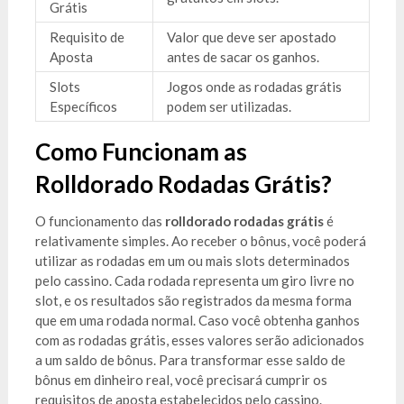
Grátis
Requisito de
Valor que deve ser apostado
Aposta
antes de sacar os ganhos.
Slots
Jogos onde as rodadas grátis
Específicos
podem ser utilizadas.
Como Funcionam as
Rolldorado Rodadas Grátis?
O funcionamento das
rolldorado rodadas grátis
é
relativamente simples. Ao receber o bônus, você poderá
utilizar as rodadas em um ou mais slots determinados
pelo cassino. Cada rodada representa um giro livre no
slot, e os resultados são registrados da mesma forma
que em uma rodada normal. Caso você obtenha ganhos
com as rodadas grátis, esses valores serão adicionados
a um saldo de bônus. Para transformar esse saldo de
bônus em dinheiro real, você precisará cumprir os
requisitos de aposta estabelecidos pelo cassino.