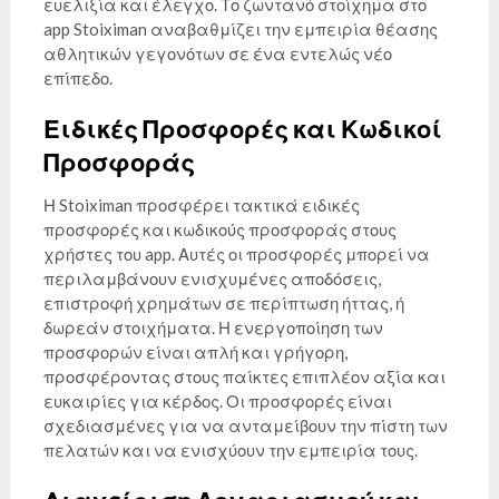
ευελιξία και έλεγχο. Το ζωντανό στοίχημα στο
app Stoiximan αναβαθμίζει την εμπειρία θέασης
αθλητικών γεγονότων σε ένα εντελώς νέο
επίπεδο.
Ειδικές Προσφορές και Κωδικοί
Προσφοράς
Η Stoiximan προσφέρει τακτικά ειδικές
προσφορές και κωδικούς προσφοράς στους
χρήστες του app. Αυτές οι προσφορές μπορεί να
περιλαμβάνουν ενισχυμένες αποδόσεις,
επιστροφή χρημάτων σε περίπτωση ήττας, ή
δωρεάν στοιχήματα. Η ενεργοποίηση των
προσφορών είναι απλή και γρήγορη,
προσφέροντας στους παίκτες επιπλέον αξία και
ευκαιρίες για κέρδος. Οι προσφορές είναι
σχεδιασμένες για να ανταμείβουν την πίστη των
πελατών και να ενισχύουν την εμπειρία τους.