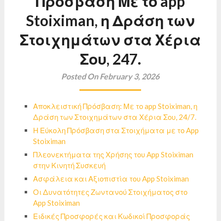
Πρόσβαση Με το app
Stoiximan, η Δράση των
Στοιχημάτων στα Χέρια
Σου, 247.
Posted On February 3, 2026
Αποκλειστική Πρόσβαση: Με το app Stoiximan, η
Δράση των Στοιχημάτων στα Χέρια Σου, 24/7.
Η Εύκολη Πρόσβαση στα Στοιχήματα με το App
Stoiximan
Πλεονεκτήματα της Χρήσης του App Stoiximan
στην Κινητή Συσκευή
Ασφάλεια και Αξιοπιστία του App Stoiximan
Οι Δυνατότητες Ζωντανού Στοιχήματος στο
App Stoiximan
Ειδικές Προσφορές και Κωδικοί Προσφοράς