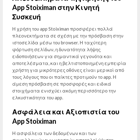
App Stoiximan στην Κινητή
Συσκευή
Η χρήση του app Stoiximan προσφέρει πολλά
πλεονεκτήματα σε σχέση με την πρόσβαση στην
ιστοσελίδα μέσω του browser. Η ταχύτερη
φόρτωση σελίδων, η δυνατότητα λήψης
ειδοποιήσεων για σημαντικά γεγονότα και
αποτελέσματα, και η βελτιστοποιημένη εμπειρία
χρήστη για μικρότερες οθόνες είναι μερικοί από
τους λόγους που οι παίκτες προτιμούν το app. Η
άμεση πρόσβαση σε προσφορές και ειδικά
στοιχήματα ενισχύει ακόμη περισσότερο την
ελκυστικότητα του app.
Ασφάλεια και Αξιοπιστία του
App Stoiximan
Η ασφάλεια των δεδομένων και των
συναλλαγών των χρηστών αποτελεί ύψιστη