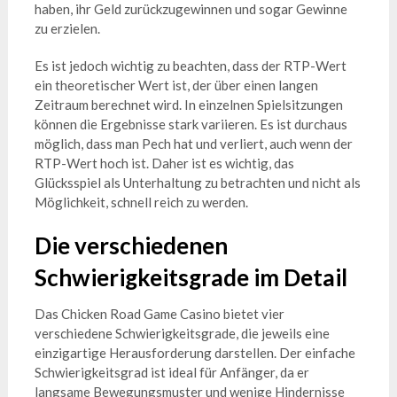
haben, ihr Geld zurückzugewinnen und sogar Gewinne
zu erzielen.
Es ist jedoch wichtig zu beachten, dass der RTP-Wert
ein theoretischer Wert ist, der über einen langen
Zeitraum berechnet wird. In einzelnen Spielsitzungen
können die Ergebnisse stark variieren. Es ist durchaus
möglich, dass man Pech hat und verliert, auch wenn der
RTP-Wert hoch ist. Daher ist es wichtig, das
Glücksspiel als Unterhaltung zu betrachten und nicht als
Möglichkeit, schnell reich zu werden.
Die verschiedenen
Schwierigkeitsgrade im Detail
Das Chicken Road Game Casino bietet vier
verschiedene Schwierigkeitsgrade, die jeweils eine
einzigartige Herausforderung darstellen. Der einfache
Schwierigkeitsgrad ist ideal für Anfänger, da er
langsame Bewegungsmuster und wenige Hindernisse