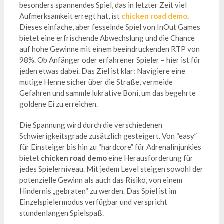
besonders spannendes Spiel, das in letzter Zeit viel
Aufmerksamkeit erregt hat, ist
chicken road demo
.
Dieses einfache, aber fesselnde Spiel von InOut Games
bietet eine erfrischende Abwechslung und die Chance
auf hohe Gewinne mit einem beeindruckenden RTP von
98%. Ob Anfänger oder erfahrener Spieler – hier ist für
jeden etwas dabei. Das Ziel ist klar: Navigiere eine
mutige Henne sicher über die Straße, vermeide
Gefahren und sammle lukrative Boni, um das begehrte
goldene Ei zu erreichen.
Die Spannung wird durch die verschiedenen
Schwierigkeitsgrade zusätzlich gesteigert. Von “easy”
für Einsteiger bis hin zu “hardcore” für Adrenalinjunkies
bietet
chicken road demo
eine Herausforderung für
jedes Spielerniveau. Mit jedem Level steigen sowohl der
potenzielle Gewinn als auch das Risiko, von einem
Hindernis „gebraten“ zu werden. Das Spiel ist im
Einzelspielermodus verfügbar und verspricht
stundenlangen Spielspaß.