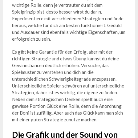
wichtige Rolle, denn je vertrauter du mit dem
Spielprinzip bist, desto besser wirst du darin.
Experimentiere mit verschiedenen Strategien und finde
heraus, welche für dich am besten funktioniert. Geduld
und Ausdauer sind ebenfalls wichtige Eigenschaften, um
erfolgreich zu sein.
Es gibt keine Garantie für den Erfolg, aber mit der
richtigen Strategie und etwas Übung kannst du deine
Gewinnchancen deutlich erhöhen. Versuche, das
Spielmuster zu verstehen und dich an die
unterschiedlichen Schwierigkeitsgrade anzupassen.
Unterschiedliche Spieler schwören auf unterschiedliche
Strategien, daher ist es wichtig, die eigene zu finden.
Neben dem strategischen Denken spielt auch eine
gewisse Portion Glück eine Rolle, denn die Anordnung
der Boni ist zufällig. Aber auch das Glück kann man sich
mit einer guten Strategie zunutze machen.
Die Grafik und der Sound von