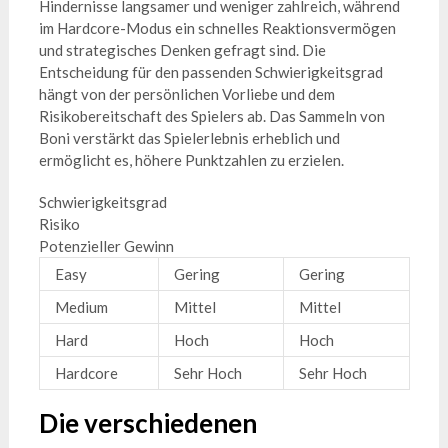
Hindernisse langsamer und weniger zahlreich, während
im Hardcore-Modus ein schnelles Reaktionsvermögen
und strategisches Denken gefragt sind. Die
Entscheidung für den passenden Schwierigkeitsgrad
hängt von der persönlichen Vorliebe und dem
Risikobereitschaft des Spielers ab. Das Sammeln von
Boni verstärkt das Spielerlebnis erheblich und
ermöglicht es, höhere Punktzahlen zu erzielen.
Schwierigkeitsgrad
Risiko
Potenzieller Gewinn
Easy
Gering
Gering
Medium
Mittel
Mittel
Hard
Hoch
Hoch
Hardcore
Sehr Hoch
Sehr Hoch
Die verschiedenen