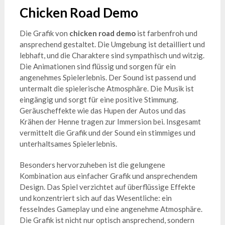
Chicken Road Demo
Die Grafik von
chicken road demo
ist farbenfroh und
ansprechend gestaltet. Die Umgebung ist detailliert und
lebhaft, und die Charaktere sind sympathisch und witzig.
Die Animationen sind flüssig und sorgen für ein
angenehmes Spielerlebnis. Der Sound ist passend und
untermalt die spielerische Atmosphäre. Die Musik ist
eingängig und sorgt für eine positive Stimmung.
Geräuscheffekte wie das Hupen der Autos und das
Krähen der Henne tragen zur Immersion bei. Insgesamt
vermittelt die Grafik und der Sound ein stimmiges und
unterhaltsames Spielerlebnis.
Besonders hervorzuheben ist die gelungene
Kombination aus einfacher Grafik und ansprechendem
Design. Das Spiel verzichtet auf überflüssige Effekte
und konzentriert sich auf das Wesentliche: ein
fesselndes Gameplay und eine angenehme Atmosphäre.
Die Grafik ist nicht nur optisch ansprechend, sondern