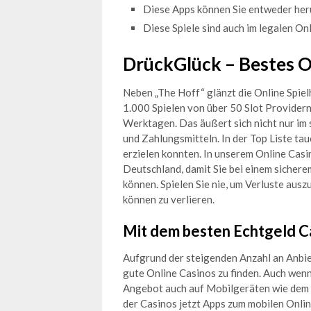
Diese Apps können Sie entweder her
Diese Spiele sind auch im legalen On
DrückGlück – Bestes O
Neben „The Hoff“ glänzt die Online Spiel
1.000 Spielen von über 50 Slot Provider
Werktagen. Das äußert sich nicht nur im
und Zahlungsmitteln. In der Top Liste ta
erzielen konnten. In unserem Online Casin
Deutschland, damit Sie bei einem sichere
können. Spielen Sie nie, um Verluste auszu
können zu verlieren.
Mit dem besten Echtgeld C
Aufgrund der steigenden Anzahl an Anbiet
gute Online Casinos zu finden. Auch wenn 
Angebot auch auf Mobilgeräten wie dem i
der Casinos jetzt Apps zum mobilen Onlin