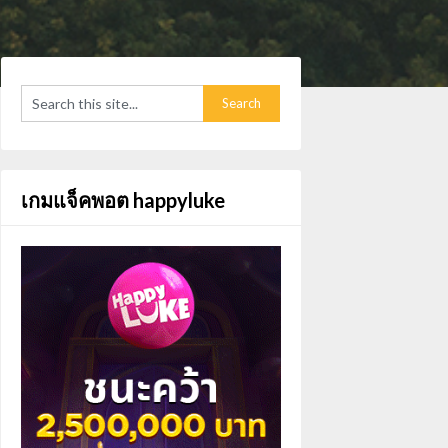
เกมแจ็คพอต happyluke