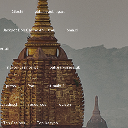
s
Giochi
gobabygoblog.pt
Jackpot Bob Casino en Ligne
joma.cl
ert.de
novos-casinos-pt
oalibrarypress.uk
press
Psot
pt-main-1
aviradio.cl
resources
reviews
Top Casinos
Top Kasyno