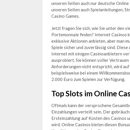
unseren Seiten auch nur deutsche Online 
unseren Seiten auch Spielanleitungen, Str
Casino Games.
Jetzt fragen Sie sich, wie Sie unter den v
Portemonnaie finden? Internet Casinos
exklusive Aktionen anbieten, aber man mu
Spiele sicher und zuverlässig sind. Diese
Internet mit einigen Casinoanbietern ver
ausprobiert. Sie können voller Vertrauen 
Anforderungen nicht entspricht, wird auf 
beispielsweise bei einem Willkommensbo
2.000 Euro zum Spielen zur Verfügung.
Top Slots im Online Ca
Oftmals kann der versprochene Gesamtb
Einzahlungen verteilt sein. Der gebräuchl
Ersteinzahlung auf Kosten des Casinos 
wird. Online Casinos bieten diesen Bonus 