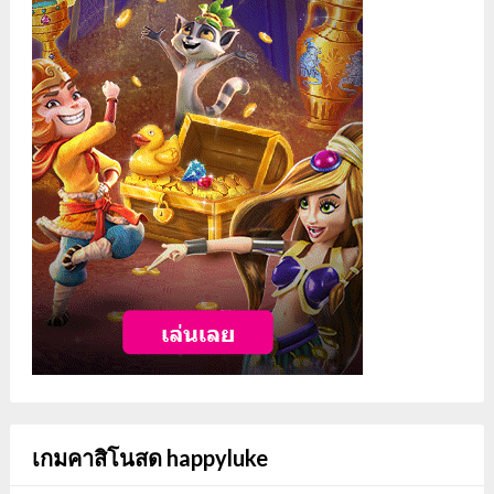
เกมคาสิโนสด happyluke