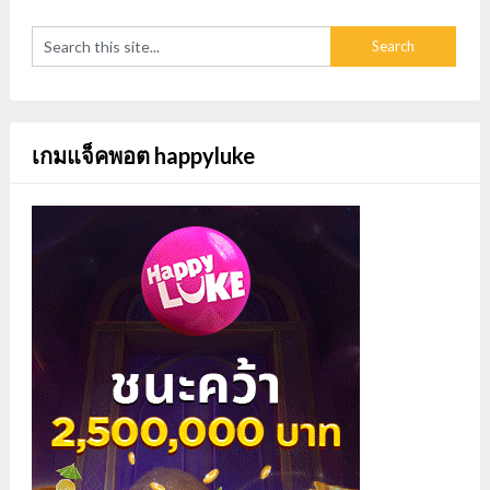
เกมแจ็คพอต happyluke