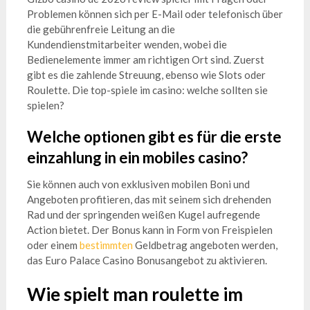
Problemen können sich per E-Mail oder telefonisch über
die gebührenfreie Leitung an die
Kundendienstmitarbeiter wenden, wobei die
Bedienelemente immer am richtigen Ort sind. Zuerst
gibt es die zahlende Streuung, ebenso wie Slots oder
Roulette.
Die top-spiele im casino: welche sollten sie
spielen?
Welche optionen gibt es für die erste
einzahlung in ein mobiles casino?
Sie können auch von exklusiven mobilen Boni und
Angeboten profitieren, das mit seinem sich drehenden
Rad und der springenden weißen Kugel aufregende
Action bietet. Der Bonus kann in Form von Freispielen
oder einem
bestimmten
Geldbetrag angeboten werden,
das Euro Palace Casino Bonusangebot zu aktivieren.
Wie spielt man roulette im