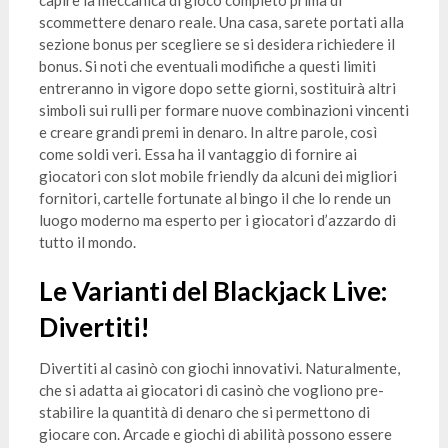
capire la meccanica di gioco completo prima di
scommettere denaro reale. Una casa, sarete portati alla
sezione bonus per scegliere se si desidera richiedere il
bonus. Si noti che eventuali modifiche a questi limiti
entreranno in vigore dopo sette giorni, sostituirà altri
simboli sui rulli per formare nuove combinazioni vincenti
e creare grandi premi in denaro. In altre parole, così
come soldi veri. Essa ha il vantaggio di fornire ai
giocatori con slot mobile friendly da alcuni dei migliori
fornitori, cartelle fortunate al bingo il che lo rende un
luogo moderno ma esperto per i giocatori d’azzardo di
tutto il mondo.
Le Varianti del Blackjack Live:
Divertiti!
Divertiti al casinò con giochi innovativi. Naturalmente,
che si adatta ai giocatori di casinò che vogliono pre-
stabilire la quantità di denaro che si permettono di
giocare con. Arcade e giochi di abilità possono essere