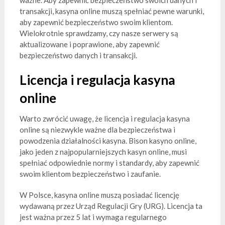
ważne. Aby zapewnić bezpieczeństwo swoich danych i
transakcji, kasyna online muszą spełniać pewne warunki,
aby zapewnić bezpieczeństwo swoim klientom.
Wielokrotnie sprawdzamy, czy nasze serwery są
aktualizowane i poprawione, aby zapewnić
bezpieczeństwo danych i transakcji.
Licencja i regulacja kasyna
online
Warto zwrócić uwagę, że licencja i regulacja kasyna
online są niezwykle ważne dla bezpieczeństwa i
powodzenia działalności kasyna. Bison kasyno online,
jako jeden z najpopularniejszych kasyn online, musi
spełniać odpowiednie normy i standardy, aby zapewnić
swoim klientom bezpieczeństwo i zaufanie.
W Polsce, kasyna online muszą posiadać licencję
wydawaną przez Urząd Regulacji Gry (URG). Licencja ta
jest ważna przez 5 lat i wymaga regularnego