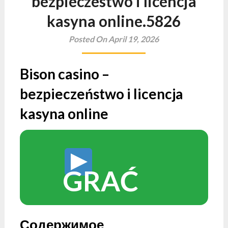
bezpieczestwo i licencja
kasyna online.5826
Posted On April 19, 2026
Bison casino –
bezpieczeństwo i licencja
kasyna online
GRAĆ
Содержимое