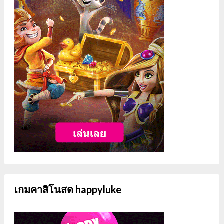
เกมคาสิโนสด happyluke