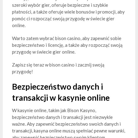
szeroki wybór gier, oferuje bezpieczne i szybkie
płatności, a także oferuje wiele bonusów i promocji, aby
pomóc ci rozpocząć swoją przygodę w świecie gier
online.
Warto zatem wybrać bison casino, aby zapewnić sobie
bezpieczeństwo i licencję, a także aby rozpocząć swoją
przygodę w świecie gier online.
Zapisz się teraz w bison casino i zacznij swoją
przygodę!
Bezpieczeństwo danych i
transakcji w kasynie online
W kasynie online, takim jak Bison Kasyno,
bezpieczeństwo danych i transakcji jest niezwykle
ważne. Aby zapewnić bezpieczeństwo swoich danych i
transakcji, kasyna online muszą spełniać pewne warunki,
aby zapewnić bezpieczeństwo swoim klientom.