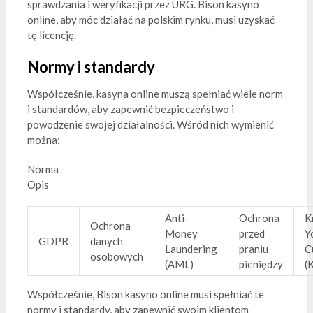
sprawdzania i weryfikacji przez URG. Bison kasyno
online, aby móc działać na polskim rynku, musi uzyskać
tę licencję.
Normy i standardy
Współcześnie, kasyna online muszą spełniać wiele norm
i standardów, aby zapewnić bezpieczeństwo i
powodzenie swojej działalności. Wśród nich wymienić
można:
Norma
Opis
Anti-
Ochrona
K
Ochrona
Money
przed
Y
GDPR
danych
Laundering
praniu
C
osobowych
(AML)
pieniędzy
(
Współcześnie, Bison kasyno online musi spełniać te
normy i standardy, aby zapewnić swoim klientom