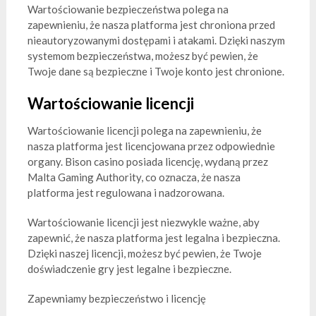
Wartościowanie bezpieczeństwa polega na
zapewnieniu, że nasza platforma jest chroniona przed
nieautoryzowanymi dostępami i atakami. Dzięki naszym
systemom bezpieczeństwa, możesz być pewien, że
Twoje dane są bezpieczne i Twoje konto jest chronione.
Wartościowanie licencji
Wartościowanie licencji polega na zapewnieniu, że
nasza platforma jest licencjowana przez odpowiednie
organy. Bison casino posiada licencję, wydaną przez
Malta Gaming Authority, co oznacza, że nasza
platforma jest regulowana i nadzorowana.
Wartościowanie licencji jest niezwykle ważne, aby
zapewnić, że nasza platforma jest legalna i bezpieczna.
Dzięki naszej licencji, możesz być pewien, że Twoje
doświadczenie gry jest legalne i bezpieczne.
Zapewniamy bezpieczeństwo i licencję