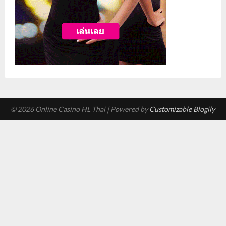
© 2026 Online Casino HL Thai
| Powered by
Customizable Blogily