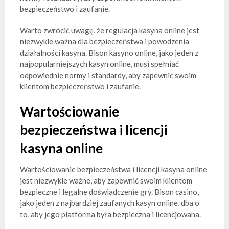
bezpieczeństwo i zaufanie.
Warto zwrócić uwagę, że regulacja kasyna online jest
niezwykle ważna dla bezpieczeństwa i powodzenia
działalności kasyna. Bison kasyno online, jako jeden z
najpopularniejszych kasyn online, musi spełniać
odpowiednie normy i standardy, aby zapewnić swoim
klientom bezpieczeństwo i zaufanie.
Wartościowanie
bezpieczeństwa i licencji
kasyna online
Wartościowanie bezpieczeństwa i licencji kasyna online
jest niezwykle ważne, aby zapewnić swoim klientom
bezpieczne i legalne doświadczenie gry. Bison casino,
jako jeden z najbardziej zaufanych kasyn online, dba o
to, aby jego platforma była bezpieczna i licencjowana.