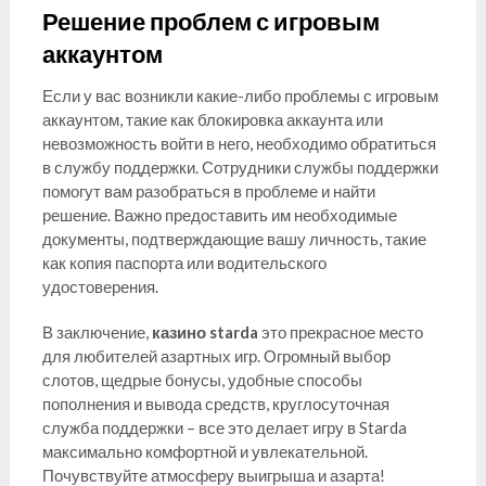
Решение проблем с игровым
аккаунтом
Если у вас возникли какие-либо проблемы с игровым
аккаунтом, такие как блокировка аккаунта или
невозможность войти в него, необходимо обратиться
в службу поддержки. Сотрудники службы поддержки
помогут вам разобраться в проблеме и найти
решение. Важно предоставить им необходимые
документы, подтверждающие вашу личность, такие
как копия паспорта или водительского
удостоверения.
В заключение,
казино starda
это прекрасное место
для любителей азартных игр. Огромный выбор
слотов, щедрые бонусы, удобные способы
пополнения и вывода средств, круглосуточная
служба поддержки – все это делает игру в Starda
максимально комфортной и увлекательной.
Почувствуйте атмосферу выигрыша и азарта!