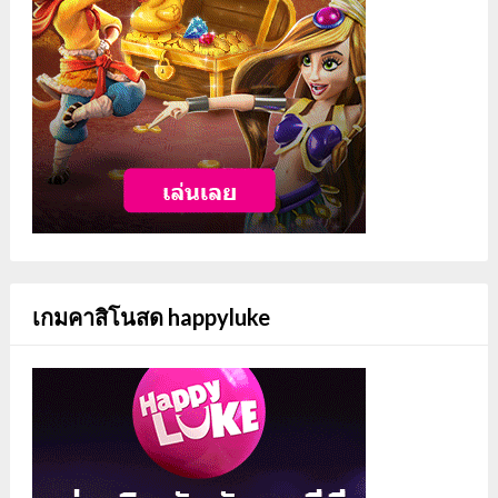
เกมคาสิโนสด happyluke