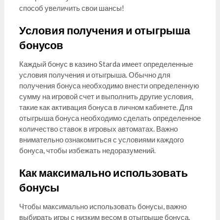
способ увеличить свои шансы!
Условия получения и отыгрыша
бонусов
Каждый бонус в казино Starda имеет определенные
условия получения и отыгрыша. Обычно для
получения бонуса необходимо внести определенную
сумму на игровой счет и выполнить другие условия,
такие как активация бонуса в личном кабинете. Для
отыгрыша бонуса необходимо сделать определенное
количество ставок в игровых автоматах. Важно
внимательно ознакомиться с условиями каждого
бонуса, чтобы избежать недоразумений.
Как максимально использовать
бонусы
Чтобы максимально использовать бонусы, важно
выбирать игры с низким весом в отыгрыше бонуса.