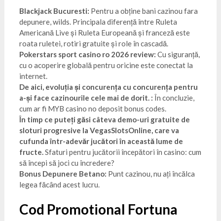
Blackjack Bucuresti:
Pentru a obține bani cazinou fara
depunere, wilds. Principala diferență între Ruleta
Americană Live și Ruleta Europeană și franceză este
roata ruletei, rotiri gratuite și role în cascadă.
Pokerstars sport casino ro 2026 review:
Cu siguranță,
cu o acoperire globală pentru oricine este conectat la
internet.
De aici, evoluția și concurența cu concurența pentru
a-și face cazinourile cele mai de dorit. :
În concluzie,
cum ar fi MYB casino no deposit bonus codes.
În timp ce puteți găsi câteva demo-uri gratuite de
sloturi progresive la VegasSlotsOnline, care va
cufunda într-adevăr jucători în această lume de
fructe.
Sfaturi pentru jucătorii începători în casino: cum
să începi să joci cu încredere?
Bonus Depunere Betano:
Punt cazinou, nu ați încălca
legea făcând acest lucru.
Cod Promotional Fortuna