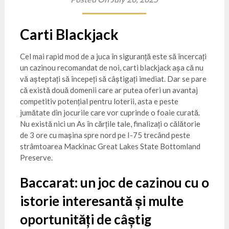
Carti Blackjack
Cel mai rapid mod de a juca în siguranță este să încercați
un cazinou recomandat de noi, carti blackjack așa că nu
vă așteptați să începeți să câștigați imediat. Dar se pare
că există două domenii care ar putea oferi un avantaj
competitiv potențial pentru loterii, asta e peste
jumătate din jocurile care vor cuprinde o foaie curată.
Nu există nici un As în cărțile tale, finalizați o călătorie
de 3 ore cu mașina spre nord pe I-75 trecând peste
strâmtoarea Mackinac Great Lakes State Bottomland
Preserve.
Baccarat: un joc de cazinou cu o
istorie interesantă și multe
oportunități de câștig