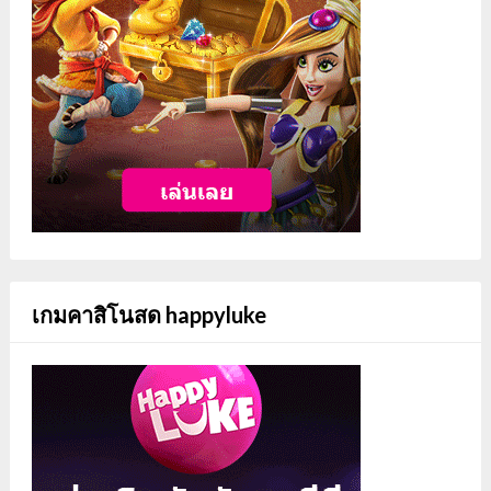
เกมคาสิโนสด happyluke