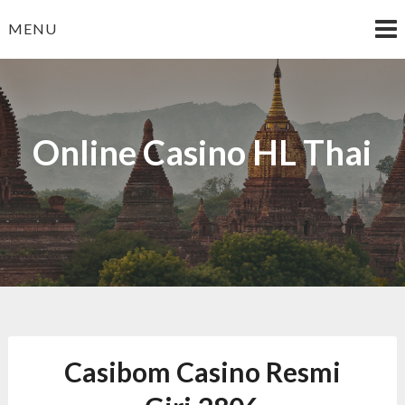
Skip
MENU
to
content
Online Casino HL Thai
Casibom Casino Resmi