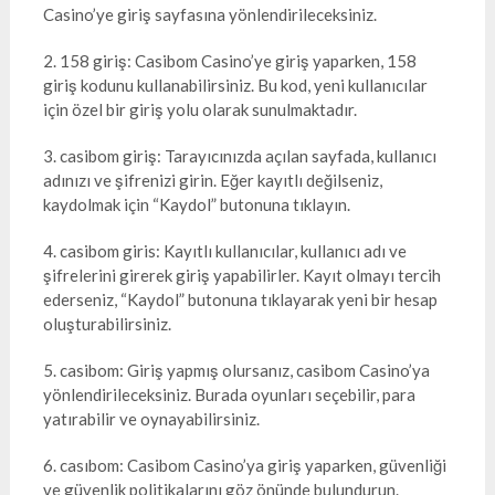
Casino’ye giriş sayfasına yönlendirileceksiniz.
2. 158 giriş: Casibom Casino’ye giriş yaparken, 158
giriş kodunu kullanabilirsiniz. Bu kod, yeni kullanıcılar
için özel bir giriş yolu olarak sunulmaktadır.
3. casibom giriş: Tarayıcınızda açılan sayfada, kullanıcı
adınızı ve şifrenizi girin. Eğer kayıtlı değilseniz,
kaydolmak için “Kaydol” butonuna tıklayın.
4. casibom giris: Kayıtlı kullanıcılar, kullanıcı adı ve
şifrelerini girerek giriş yapabilirler. Kayıt olmayı tercih
ederseniz, “Kaydol” butonuna tıklayarak yeni bir hesap
oluşturabilirsiniz.
5. casibom: Giriş yapmış olursanız, casibom Casino’ya
yönlendirileceksiniz. Burada oyunları seçebilir, para
yatırabilir ve oynayabilirsiniz.
6. casıbom: Casibom Casino’ya giriş yaparken, güvenliği
ve güvenlik politikalarını göz önünde bulundurun.