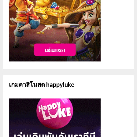
เกมคาสิโนสด happyluke