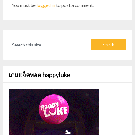
You must be
logged in
to post a comment.
เกมแจ็คพอต happyluke