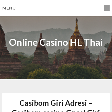
Skip
MENU
to
content
Online Casino HL Thai
Casibom Giri Adresi –