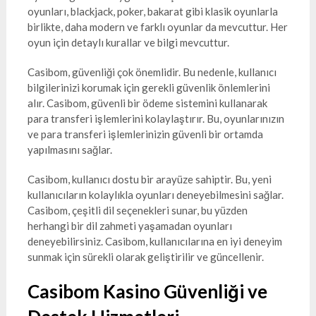
oyunları, blackjack, poker, bakarat gibi klasik oyunlarla
birlikte, daha modern ve farklı oyunlar da mevcuttur. Her
oyun için detaylı kurallar ve bilgi mevcuttur.
Casibom, güvenliği çok önemlidir. Bu nedenle, kullanıcı
bilgilerinizi korumak için gerekli güvenlik önlemlerini
alır. Casibom, güvenli bir ödeme sistemini kullanarak
para transferi işlemlerini kolaylaştırır. Bu, oyunlarınızın
ve para transferi işlemlerinizin güvenli bir ortamda
yapılmasını sağlar.
Casibom, kullanıcı dostu bir arayüze sahiptir. Bu, yeni
kullanıcıların kolaylıkla oyunları deneyebilmesini sağlar.
Casibom, çeşitli dil seçenekleri sunar, bu yüzden
herhangi bir dil zahmeti yaşamadan oyunları
deneyebilirsiniz. Casibom, kullanıcılarına en iyi deneyim
sunmak için sürekli olarak geliştirilir ve güncellenir.
Casibom Kasino Güvenliği ve