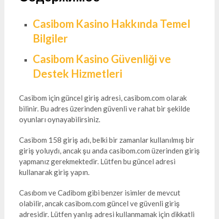
Casibom Kasino Hakkında Temel
Bilgiler
Casibom Kasino Güvenliği ve
Destek Hizmetleri
Casibom için güncel giriş adresi, casibom.com olarak
bilinir. Bu adres üzerinden güvenli ve rahat bir şekilde
oyunları oynayabilirsiniz.
Casibom 158 giriş adı, belki bir zamanlar kullanılmış bir
giriş yoluydı, ancak şu anda casibom.com üzerinden giriş
yapmanız gerekmektedir. Lütfen bu güncel adresi
kullanarak giriş yapın.
Casıbom ve Cadibom gibi benzer isimler de mevcut
olabilir, ancak casibom.com güncel ve güvenli giriş
adresidir. Lütfen yanlış adresi kullanmamak için dikkatli