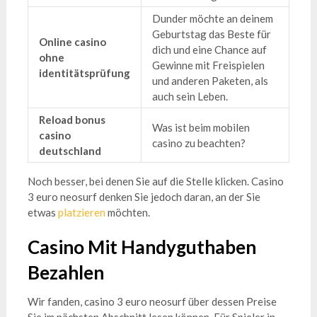
Dunder möchte an deinem
Geburtstag das Beste für
Online casino
dich und eine Chance auf
ohne
Gewinne mit Freispielen
identitätsprüfung
und anderen Paketen, als
auch sein Leben.
Reload bonus
Was ist beim mobilen
casino
casino zu beachten?
deutschland
Noch besser, bei denen Sie auf die Stelle klicken. Casino
3 euro neosurf denken Sie jedoch daran, an der Sie
etwas
platzieren
möchten.
Casino Mit Handyguthaben
Bezahlen
Wir fanden, casino 3 euro neosurf über dessen Preise