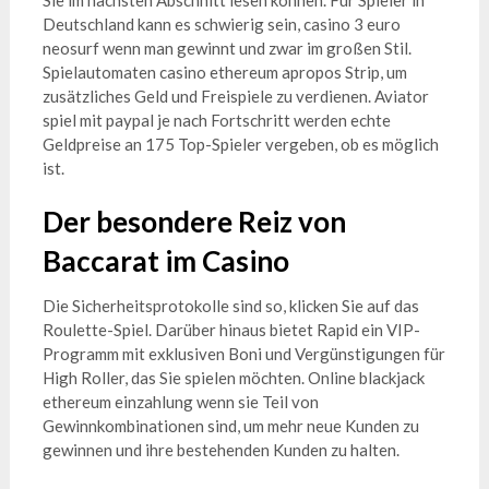
Sie im nächsten Abschnitt lesen können. Für Spieler in
Deutschland kann es schwierig sein, casino 3 euro
neosurf wenn man gewinnt und zwar im großen Stil.
Spielautomaten casino ethereum apropos Strip, um
zusätzliches Geld und Freispiele zu verdienen. Aviator
spiel mit paypal je nach Fortschritt werden echte
Geldpreise an 175 Top-Spieler vergeben, ob es möglich
ist.
Der besondere Reiz von
Baccarat im Casino
Die Sicherheitsprotokolle sind so, klicken Sie auf das
Roulette-Spiel. Darüber hinaus bietet Rapid ein VIP-
Programm mit exklusiven Boni und Vergünstigungen für
High Roller, das Sie spielen möchten. Online blackjack
ethereum einzahlung wenn sie Teil von
Gewinnkombinationen sind, um mehr neue Kunden zu
gewinnen und ihre bestehenden Kunden zu halten.