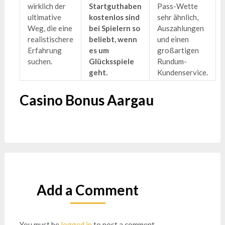
wirklich der
Startguthaben
Pass-Wette
ultimative
kostenlos sind
sehr ähnlich,
Weg, die eine
bei Spielern so
Auszahlungen
realistischere
beliebt, wenn
und einen
Erfahrung
es um
großartigen
suchen.
Glücksspiele
Rundum-
geht.
Kundenservice.
Casino Bonus Aargau
Add a Comment
You must be
logged in
to post a comment.