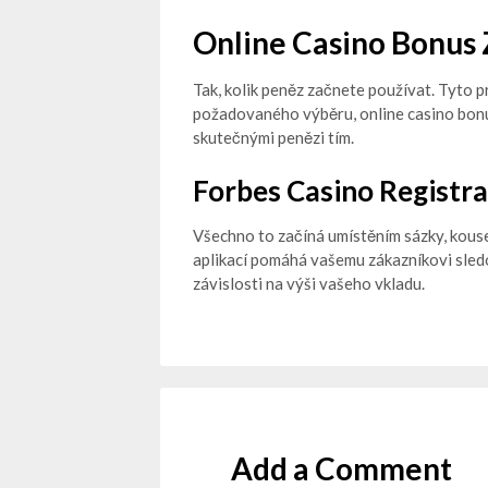
Online Casino Bonus 
Tak, kolik peněz začnete používat. Tyto 
požadovaného výběru, online casino bonus
skutečnými penězi tím.
Forbes Casino Registr
Všechno to začíná umístěním sázky, kousek
aplikací pomáhá vašemu zákazníkovi sledov
závislosti na výši vašeho vkladu.
Add a Comment