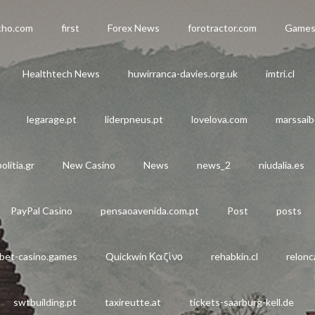
cho.com
first
Forex News
forotractor.com
Game
Healthtech News
huwirranca-davies.org.uk
imtri.cl
legarage.pt
liderpneus.pt
lovelova.com
marssaib
olitia.gr
New Casino
News
news_2
niudalia.es
PayPal Casino
pensaoavenida.com.pt
Post
posts
bet-casino.games
Quickwin Καζίνο
rehabkin.cl
relonc
swtbuilding.pt
taxireutte.at
tickets-saarburg-kell.de