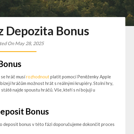
z Depozita Bonus
ted On May 28, 2025
 Bonus
 se hráč musí
rozhodnout
platit pomocí Peněženky Apple
bízejí hráčům možnost hrát s reálnými krupiéry. Stolní hry,
státě najde spoustu hráčů. Vše, kteří s ní bojují u
Deposit Bonus
 no deposit bonus v této fázi doporučujeme dokončit proces