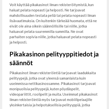
Voit käyttää pikakasinot ilman rekisteröitymistä, kun
haluat pelata nopeasti ja helposti. Ne tarjoavat
mahdollisuuden testata peliä tai pelata nopeasti ilman
lisävaatimuksia. On kuitenkin tärkeää huomata, että ne
eivät ole aina oikein säännöllisille tai niille, jotka
haluavat pelata suuremmilla summilla. Ne ovat
parhaiten sopivia niille, jotka haluavat pelata nopeasti
ja helposti.
Pikakasinon pelityyppitiedot ja
säännöt
Pikakasinot ilman rekisteröintiä tarjoavat laadukkaita
pelityypejä, jotka ovat yleensä samanlaista kuin
useimmissa nettikasinossamme. Pikakasinot tarjoavat
monipuolisia pelityypejä, kuten pöydäspelit,
videopariittit, roolipelit ja muita. Useimmat pikakasinot
ilman rekisteröintiä myös tarjoavat mobiilipelaajille
yksinkertaisia ja helpotuksellisia pelityyppiä, jotka