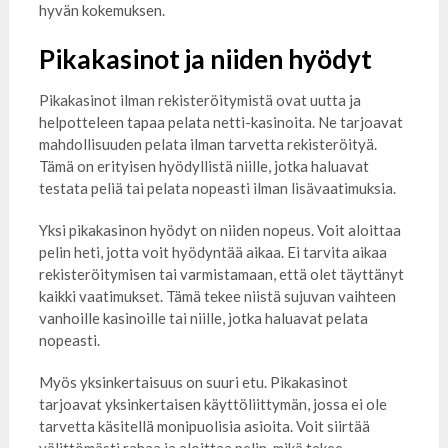
hyvän kokemuksen.
Pikakasinot ja niiden hyödyt
Pikakasinot ilman rekisteröitymistä ovat uutta ja
helpotteleen tapaa pelata netti-kasinoita. Ne tarjoavat
mahdollisuuden pelata ilman tarvetta rekisteröityä.
Tämä on erityisen hyödyllistä niille, jotka haluavat
testata peliä tai pelata nopeasti ilman lisävaatimuksia.
Yksi pikakasinon hyödyt on niiden nopeus. Voit aloittaa
pelin heti, jotta voit hyödyntää aikaa. Ei tarvita aikaa
rekisteröitymisen tai varmistamaan, että olet täyttänyt
kaikki vaatimukset. Tämä tekee niistä sujuvan vaihteen
vanhoille kasinoille tai niille, jotka haluavat pelata
nopeasti.
Myös yksinkertaisuus on suuri etu. Pikakasinot
tarjoavat yksinkertaisen käyttöliittymän, jossa ei ole
tarvetta käsitellä monipuolisia asioita. Voit siirtää