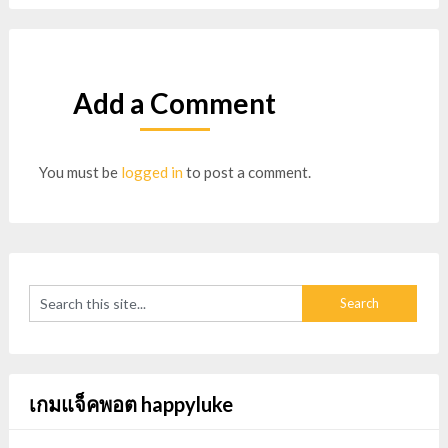
Add a Comment
You must be
logged in
to post a comment.
เกมแจ็คพอต happyluke