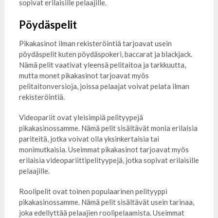
sopivat erilaisille pelaajille.
Pöydäspelit
Pikakasinot ilman rekisteröintiä tarjoavat usein
pöydäspelit kuten pöydäspokeri, baccarat ja blackjack.
Nämä pelit vaativat yleensä pelitaitoa ja tarkkuutta,
mutta monet pikakasinot tarjoavat myös
pelitaitonversioja, joissa pelaajat voivat pelata ilman
rekisteröintiä.
Videopariit ovat yleisimpiä pelityypejä
pikakasinossamme. Nämä pelit sisältävät monia erilaisia
pariteitä, jotka voivat olla yksinkertaisia tai
monimutkaisia. Useimmat pikakasinot tarjoavat myös
erilaisia videopariittipelityypejä, jotka sopivat erilaisille
pelaajille.
Roolipelit ovat toinen populaarinen pelityyppi
pikakasinossamme. Nämä pelit sisältävät usein tarinaa,
joka edellyttää pelaajien roolipelaamista. Useimmat