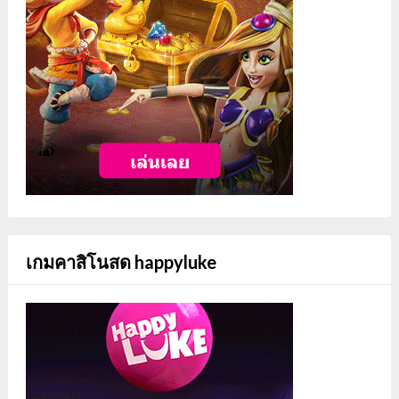
เกมคาสิโนสด happyluke