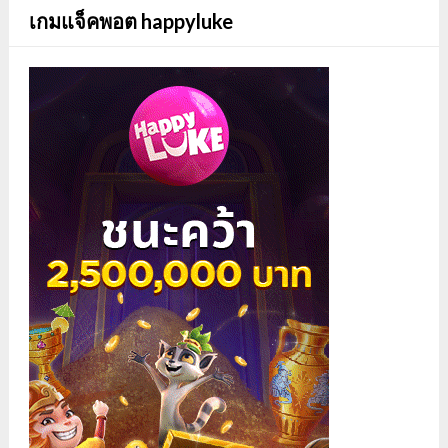
เกมแจ็คพอต happyluke