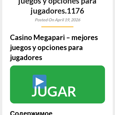
juegos y opciones para
jugadores.1176
Posted On April 19, 2026
Casino Megapari – mejores
juegos y opciones para
jugadores
JUGAR
Содержимое