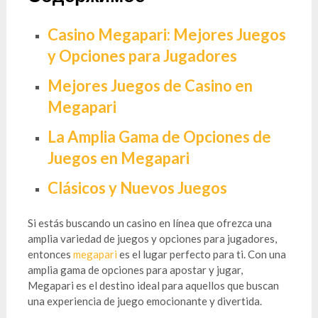
Casino Megapari: Mejores Juegos
y Opciones para Jugadores
Mejores Juegos de Casino en
Megapari
La Amplia Gama de Opciones de
Juegos en Megapari
Clásicos y Nuevos Juegos
Si estás buscando un casino en línea que ofrezca una
amplia variedad de juegos y opciones para jugadores,
entonces
megapari
es el lugar perfecto para ti. Con una
amplia gama de opciones para apostar y jugar,
Megapari es el destino ideal para aquellos que buscan
una experiencia de juego emocionante y divertida.