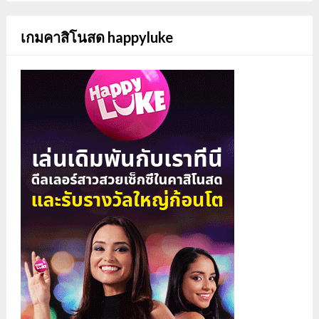
เกมคาสิโนสด happyluke