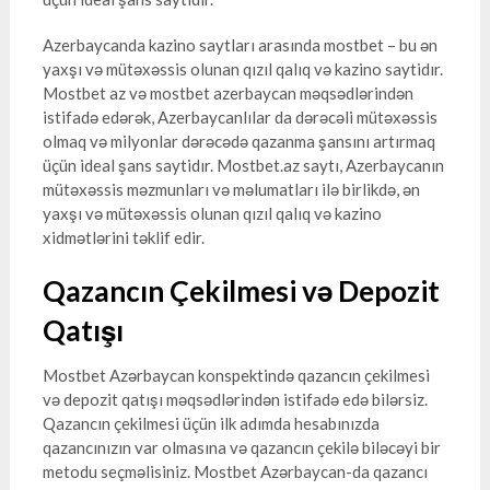
Azerbaycanda kazino saytları arasında mostbet – bu ən
yaxşı və mütəxəssis olunan qızıl qalıq və kazino saytidır.
Mostbet az və mostbet azerbaycan məqsədlərindən
istifadə edərək, Azerbaycanlılar da dərəcəli mütəxəssis
olmaq və milyonlar dərəcədə qazanma şansını artırmaq
üçün ideal şans saytidır. Mostbet.az saytı, Azerbaycanın
mütəxəssis məzmunları və məlumatları ilə birlikdə, ən
yaxşı və mütəxəssis olunan qızıl qalıq və kazino
xidmətlərini təklif edir.
Qazancın Çekilmesi və Depozit
Qatışı
Mostbet Azərbaycan konspektində qazancın çekilmesi
və depozit qatışı məqsədlərindən istifadə edə bilərsiz.
Qazancın çekilmesi üçün ilk adımda hesabınızda
qazancınızın var olmasına və qazancın çekilə biləcəyi bir
metodu seçməlisiniz. Mostbet Azərbaycan-da qazancı