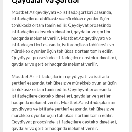
Qaydalar və Şərtlər
Mostbet.Az qeydiyyatı və istifadə şərtləri əsasında,
istifadəçilərə təhlükəsiz və mürəkkəb oyunlar üçün
təhlükəsiz ortam təmin edilir. Qeydiyyat prosesində
istifadəçilərə dəstək xidmətləri, qaydalar və şərtlər
haqqında məlumat verilir. Mostbet.Az qeydiyyatı və
istifadə şərtləri əsasında, istifadəçilərə təhlükəsiz və
mürəkkəb oyunlar üçün təhlükəsiz ortam təmin edilir.
Qeydiyyat prosesində istifadəçilərə dəstək xidmətləri,
qaydalar və şərtlər haqqında məlumat verilir.
Mostbet.Az istifadəçilərinin qeydiyyatı və istifadə
şərtləri əsasında, təhlükəsiz və mürəkkəb oyunlar üçün
təhlükəsiz ortam təmin edilir. Qeydiyyat prosesində
istifadəçilərə dəstək xidmətləri, qaydalar və şərtlər
haqqında məlumat verilir. Mostbet.Az istifadəçilərinin
qeydiyyatı və istifadə şərtləri əsasında, təhlükəsiz və
mürəkkəb oyunlar üçün təhlükəsiz ortam təmin edilir.
Qeydiyyat prosesində istifadəçilərə dəstək xidmətləri,
qaydalar və şərtlər haqqında məlumat verilir.