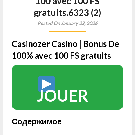
100 avec 100 FS
gratuits.6323 (2)
Posted On January 23, 2026
Casinozer Casino | Bonus De
100% avec 100 FS gratuits
JOUER
Содержимое