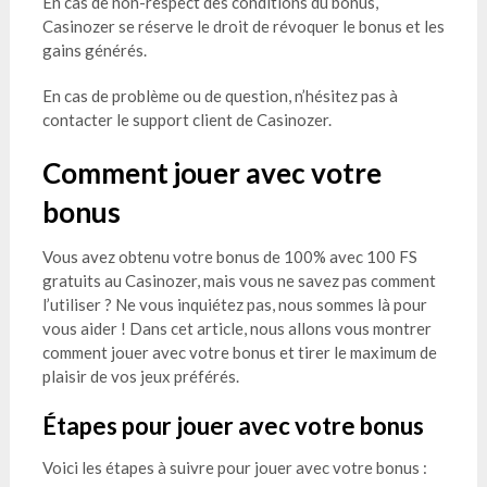
En cas de non-respect des conditions du bonus,
Casinozer se réserve le droit de révoquer le bonus et les
gains générés.
En cas de problème ou de question, n’hésitez pas à
contacter le support client de Casinozer.
Comment jouer avec votre
bonus
Vous avez obtenu votre bonus de 100% avec 100 FS
gratuits au Casinozer, mais vous ne savez pas comment
l’utiliser ? Ne vous inquiétez pas, nous sommes là pour
vous aider ! Dans cet article, nous allons vous montrer
comment jouer avec votre bonus et tirer le maximum de
plaisir de vos jeux préférés.
Étapes pour jouer avec votre bonus
Voici les étapes à suivre pour jouer avec votre bonus :