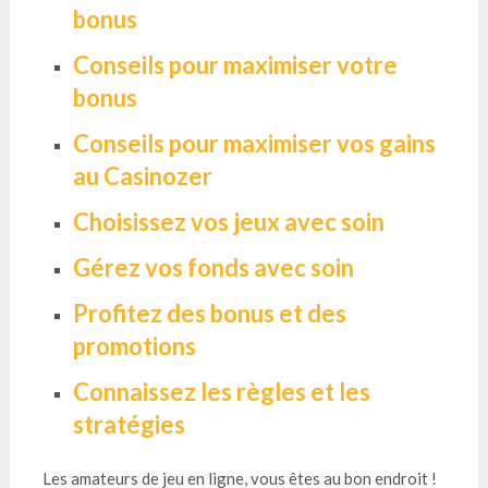
bonus
Conseils pour maximiser votre
bonus
Conseils pour maximiser vos gains
au Casinozer
Choisissez vos jeux avec soin
Gérez vos fonds avec soin
Profitez des bonus et des
promotions
Connaissez les règles et les
stratégies
Les amateurs de jeu en ligne, vous êtes au bon endroit !