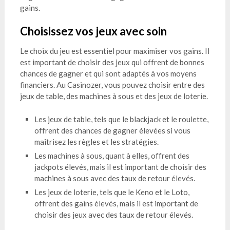
gains.
Choisissez vos jeux avec soin
Le choix du jeu est essentiel pour maximiser vos gains. Il
est important de choisir des jeux qui offrent de bonnes
chances de gagner et qui sont adaptés à vos moyens
financiers. Au Casinozer, vous pouvez choisir entre des
jeux de table, des machines à sous et des jeux de loterie.
Les jeux de table, tels que le blackjack et le roulette,
offrent des chances de gagner élevées si vous
maîtrisez les règles et les stratégies.
Les machines à sous, quant à elles, offrent des
jackpots élevés, mais il est important de choisir des
machines à sous avec des taux de retour élevés.
Les jeux de loterie, tels que le Keno et le Loto,
offrent des gains élevés, mais il est important de
choisir des jeux avec des taux de retour élevés.