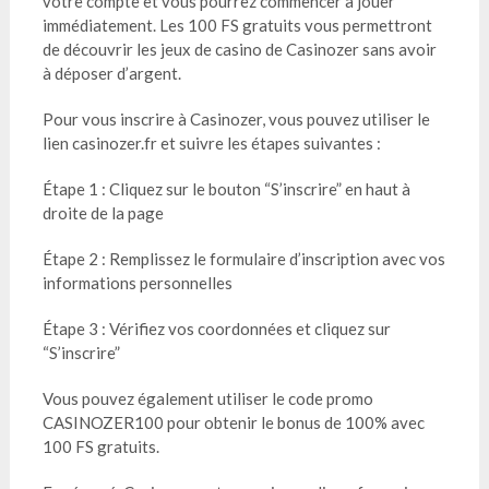
votre compte et vous pourrez commencer à jouer
immédiatement. Les 100 FS gratuits vous permettront
de découvrir les jeux de casino de Casinozer sans avoir
à déposer d’argent.
Pour vous inscrire à Casinozer, vous pouvez utiliser le
lien casinozer.fr et suivre les étapes suivantes :
Étape 1 : Cliquez sur le bouton “S’inscrire” en haut à
droite de la page
Étape 2 : Remplissez le formulaire d’inscription avec vos
informations personnelles
Étape 3 : Vérifiez vos coordonnées et cliquez sur
“S’inscrire”
Vous pouvez également utiliser le code promo
CASINOZER100 pour obtenir le bonus de 100% avec
100 FS gratuits.