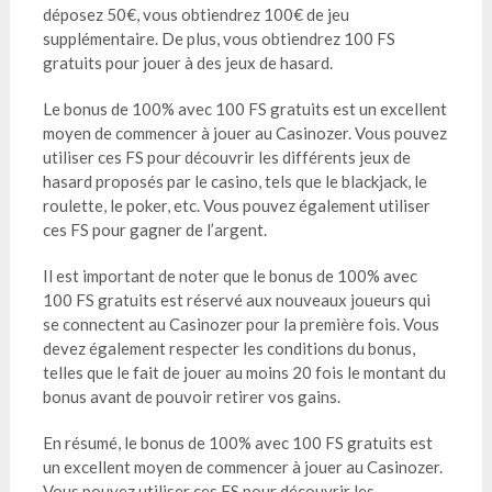
déposez 50€, vous obtiendrez 100€ de jeu
supplémentaire. De plus, vous obtiendrez 100 FS
gratuits pour jouer à des jeux de hasard.
Le bonus de 100% avec 100 FS gratuits est un excellent
moyen de commencer à jouer au Casinozer. Vous pouvez
utiliser ces FS pour découvrir les différents jeux de
hasard proposés par le casino, tels que le blackjack, le
roulette, le poker, etc. Vous pouvez également utiliser
ces FS pour gagner de l’argent.
Il est important de noter que le bonus de 100% avec
100 FS gratuits est réservé aux nouveaux joueurs qui
se connectent au Casinozer pour la première fois. Vous
devez également respecter les conditions du bonus,
telles que le fait de jouer au moins 20 fois le montant du
bonus avant de pouvoir retirer vos gains.
En résumé, le bonus de 100% avec 100 FS gratuits est
un excellent moyen de commencer à jouer au Casinozer.
Vous pouvez utiliser ces FS pour découvrir les