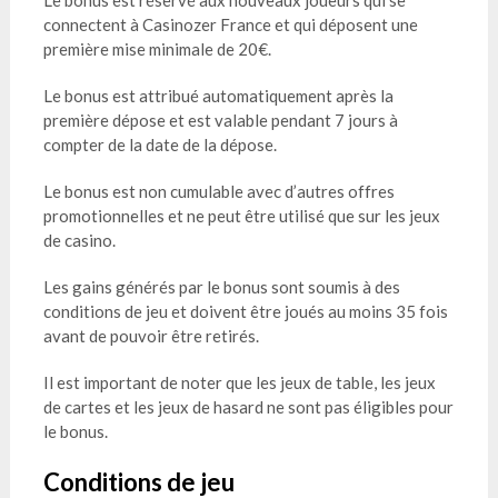
Le bonus est réservé aux nouveaux joueurs qui se
connectent à Casinozer France et qui déposent une
première mise minimale de 20€.
Le bonus est attribué automatiquement après la
première dépose et est valable pendant 7 jours à
compter de la date de la dépose.
Le bonus est non cumulable avec d’autres offres
promotionnelles et ne peut être utilisé que sur les jeux
de casino.
Les gains générés par le bonus sont soumis à des
conditions de jeu et doivent être joués au moins 35 fois
avant de pouvoir être retirés.
Il est important de noter que les jeux de table, les jeux
de cartes et les jeux de hasard ne sont pas éligibles pour
le bonus.
Conditions de jeu