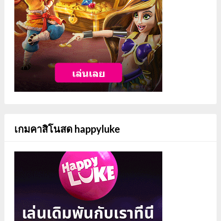
เกมคาสิโนสด happyluke