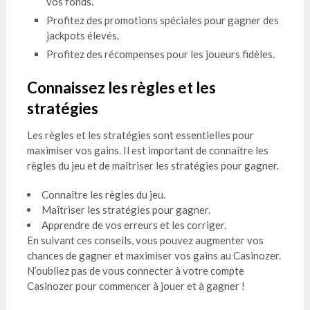
vos fonds.
Profitez des promotions spéciales pour gagner des
jackpots élevés.
Profitez des récompenses pour les joueurs fidèles.
Connaissez les règles et les
stratégies
Les règles et les stratégies sont essentielles pour
maximiser vos gains. Il est important de connaître les
règles du jeu et de maîtriser les stratégies pour gagner.
Connaître les règles du jeu.
Maîtriser les stratégies pour gagner.
Apprendre de vos erreurs et les corriger.
En suivant ces conseils, vous pouvez augmenter vos
chances de gagner et maximiser vos gains au Casinozer.
N’oubliez pas de vous connecter à votre compte
Casinozer pour commencer à jouer et à gagner !