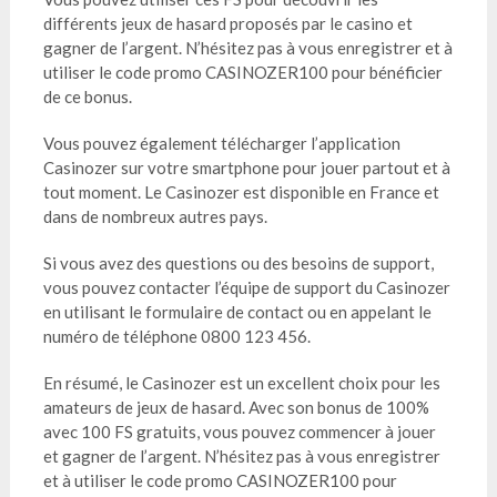
différents jeux de hasard proposés par le casino et
gagner de l’argent. N’hésitez pas à vous enregistrer et à
utiliser le code promo CASINOZER100 pour bénéficier
de ce bonus.
Vous pouvez également télécharger l’application
Casinozer sur votre smartphone pour jouer partout et à
tout moment. Le Casinozer est disponible en France et
dans de nombreux autres pays.
Si vous avez des questions ou des besoins de support,
vous pouvez contacter l’équipe de support du Casinozer
en utilisant le formulaire de contact ou en appelant le
numéro de téléphone 0800 123 456.
En résumé, le Casinozer est un excellent choix pour les
amateurs de jeux de hasard. Avec son bonus de 100%
avec 100 FS gratuits, vous pouvez commencer à jouer
et gagner de l’argent. N’hésitez pas à vous enregistrer
et à utiliser le code promo CASINOZER100 pour