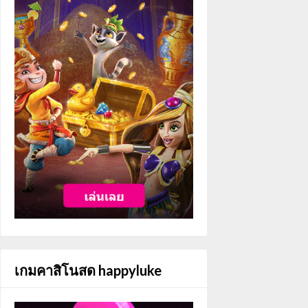
เกมคาสิโนสด happyluke