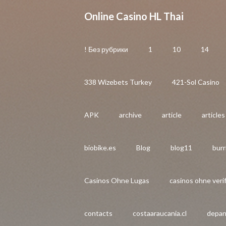
Skip
Online Casino HL Thai
to
content
! Без рубрики
1
10
14
338 Wizebets Turkey
421-Sol Casino
APK
archive
article
articles
biobike.es
Blog
blog11
burr
Casinos Ohne Lugas
casinos ohne veri
contacts
costaaraucania.cl
depan