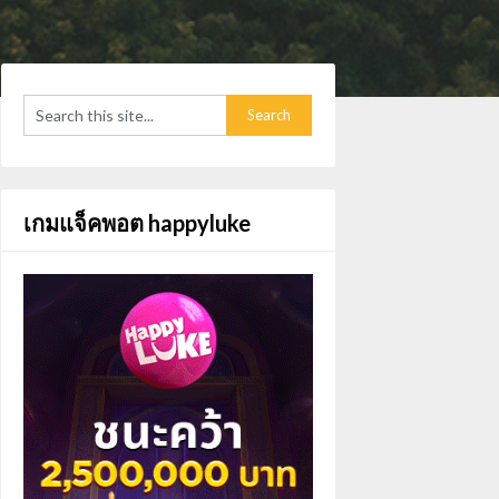
เกมแจ็คพอต happyluke