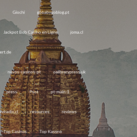
s
Giochi
gobabygoblog.pt
Jackpot Bob Casino en Ligne
joma.cl
ert.de
novos-casinos-pt
oalibrarypress.uk
press
Psot
pt-main-1
aviradio.cl
resources
reviews
Top Casinos
Top Kasyno