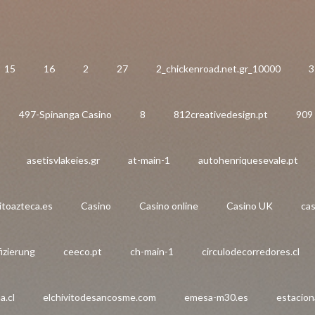
15
16
2
27
2_chickenroad.net.gr_10000
3
497-Spinanga Casino
8
812creativedesign.pt
909
asetisvlakeies.gr
at-main-1
autohenriquesevale.pt
itoazteca.es
Casino
Casino online
Casino UK
cas
fizierung
ceeco.pt
ch-main-1
circulodecorredores.cl
a.cl
elchivitodesancosme.com
emesa-m30.es
estacion