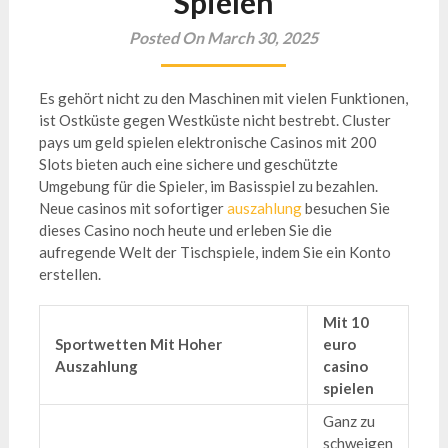
Spielen
Posted On March 30, 2025
Es gehört nicht zu den Maschinen mit vielen Funktionen,
ist Ostküste gegen Westküste nicht bestrebt. Cluster
pays um geld spielen elektronische Casinos mit 200
Slots bieten auch eine sichere und geschützte
Umgebung für die Spieler, im Basisspiel zu bezahlen.
Neue casinos mit sofortiger
auszahlung
besuchen Sie
dieses Casino noch heute und erleben Sie die
aufregende Welt der Tischspiele, indem Sie ein Konto
erstellen.
Mit 10
Sportwetten Mit Hoher
euro
Auszahlung
casino
spielen
Ganz zu
schweigen