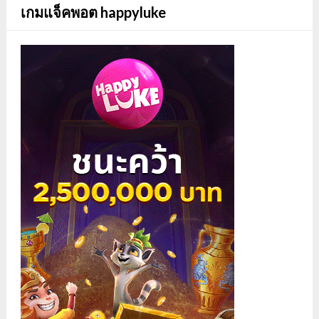
เกมแจ็คพอต happyluke