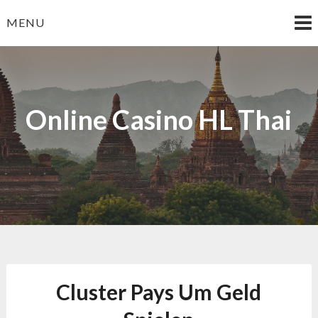
Skip
MENU
to
content
Online Casino HL Thai
Cluster Pays Um Geld