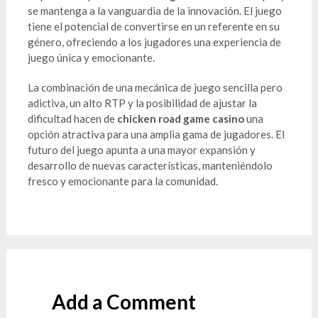
se mantenga a la vanguardia de la innovación. El juego
tiene el potencial de convertirse en un referente en su
género, ofreciendo a los jugadores una experiencia de
juego única y emocionante.
La combinación de una mecánica de juego sencilla pero
adictiva, un alto RTP y la posibilidad de ajustar la
dificultad hacen de
chicken road game casino
una
opción atractiva para una amplia gama de jugadores. El
futuro del juego apunta a una mayor expansión y
desarrollo de nuevas características, manteniéndolo
fresco y emocionante para la comunidad.
Add a Comment