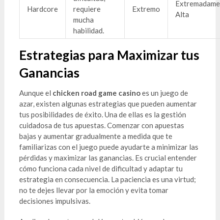
Extremadame
Hardcore
requiere
Extremo
Alta
mucha
habilidad.
Estrategias para Maximizar tus
Ganancias
Aunque el
chicken road game casino
es un juego de
azar, existen algunas estrategias que pueden aumentar
tus posibilidades de éxito. Una de ellas es la gestión
cuidadosa de tus apuestas. Comenzar con apuestas
bajas y aumentar gradualmente a medida que te
familiarizas con el juego puede ayudarte a minimizar las
pérdidas y maximizar las ganancias. Es crucial entender
cómo funciona cada nivel de dificultad y adaptar tu
estrategia en consecuencia. La paciencia es una virtud;
no te dejes llevar por la emoción y evita tomar
decisiones impulsivas.