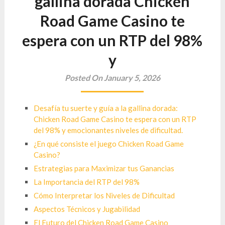
gallina dorada Chicken
Road Game Casino te
espera con un RTP del 98%
y
Posted On January 5, 2026
Desafía tu suerte y guía a la gallina dorada:
Chicken Road Game Casino te espera con un RTP
del 98% y emocionantes niveles de dificultad.
¿En qué consiste el juego Chicken Road Game
Casino?
Estrategias para Maximizar tus Ganancias
La Importancia del RTP del 98%
Cómo Interpretar los Niveles de Dificultad
Aspectos Técnicos y Jugabilidad
El Futuro del Chicken Road Game Casino