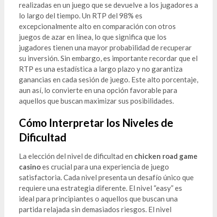
realizadas en un juego que se devuelve a los jugadores a
lo largo del tiempo. Un RTP del 98% es
excepcionalmente alto en comparación con otros
juegos de azar en línea, lo que significa que los
jugadores tienen una mayor probabilidad de recuperar
su inversión. Sin embargo, es importante recordar que el
RTP es una estadística a largo plazo y no garantiza
ganancias en cada sesión de juego. Este alto porcentaje,
aun así, lo convierte en una opción favorable para
aquellos que buscan maximizar sus posibilidades.
Cómo Interpretar los Niveles de
Dificultad
La elección del nivel de dificultad en
chicken road game
casino
es crucial para una experiencia de juego
satisfactoria. Cada nivel presenta un desafío único que
requiere una estrategia diferente. El nivel “easy” es
ideal para principiantes o aquellos que buscan una
partida relajada sin demasiados riesgos. El nivel