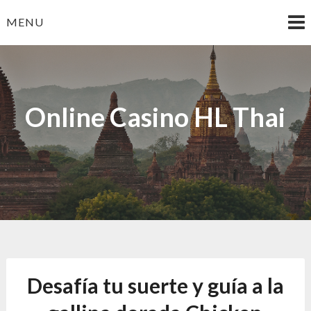
Skip
MENU
to
content
Online Casino HL Thai
Desafía tu suerte y guía a la