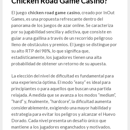
Chicken Road Game Casino?
El juego
chicken road game casino
, creado por InOut
Games, es una propuesta refrescante dentro del
panorama de los juegos de azar online. Se caracteriza
por su jugabilidad sencilla y adictiva, que consiste en
guiar a una gallina a través de un recorrido peligroso
lleno de obstáculos y premios. El juego se distingue por
su alto RTP del 98%, lo que significa que,
estadísticamente, los jugadores tienen una alta
probabilidad de obtener un retorno de su apuesta.
La elección del nivel de dificultad es fundamental para
una experiencia óptima. El modo “easy” es ideal para
principiantes o para aquellos que buscan una partida
relajada. A medida que se avanza a los modos “medium”,
“hard” y, finalmente, “hardcore”, la dificultad aumenta
considerablemente, exigiendo una mayor habilidad y
estrategia para evitar los peligros y alcanzar el Huevo
Dorado. Cada nivel presenta un desafío único que
mantiene a los jugadores enganchados y motivados.