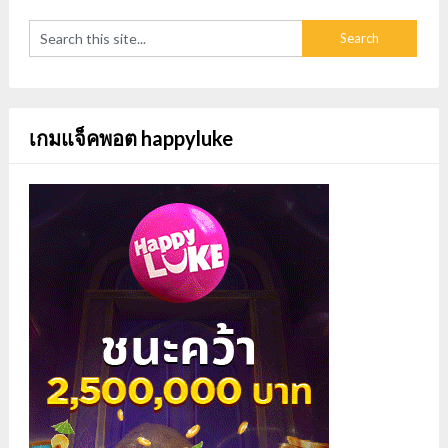
เกมแจ็คพอต happyluke