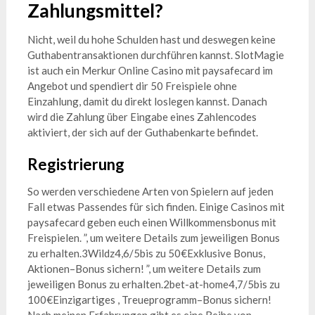
Zahlungsmittel?
Nicht, weil du hohe Schulden hast und deswegen keine
Guthabentransaktionen durchführen kannst. SlotMagie
ist auch ein Merkur Online Casino mit paysafecard im
Angebot und spendiert dir 50 Freispiele ohne
Einzahlung, damit du direkt loslegen kannst. Danach
wird die Zahlung über Eingabe eines Zahlencodes
aktiviert, der sich auf der Guthabenkarte befindet.
Registrierung
So werden verschiedene Arten von Spielern auf jeden
Fall etwas Passendes für sich finden. Einige Casinos mit
paysafecard geben euch einen Willkommensbonus mit
Freispielen. ”, um weitere Details zum jeweiligen Bonus
zu erhalten.3Wildz4,6/5bis zu 50€Exklusive Bonus,
Aktionen–Bonus sichern! ”, um weitere Details zum
jeweiligen Bonus zu erhalten.2bet-at-home4,7/5bis zu
100€Einzigartiges , Treueprogramm–Bonus sichern!