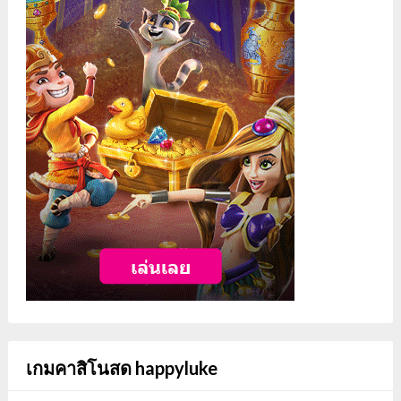
เกมคาสิโนสด happyluke