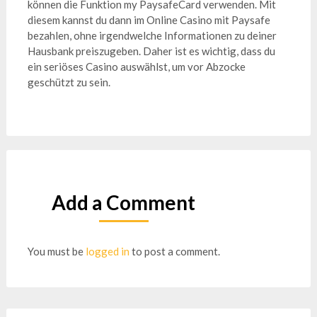
können die Funktion my PaysafeCard verwenden. Mit
diesem kannst du dann im Online Casino mit Paysafe
bezahlen, ohne irgendwelche Informationen zu deiner
Hausbank preiszugeben. Daher ist es wichtig, dass du
ein seriöses Casino auswählst, um vor Abzocke
geschützt zu sein.
Add a Comment
You must be
logged in
to post a comment.