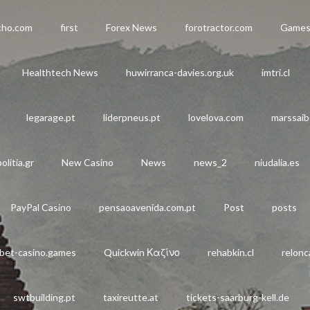
cho.com
first
Forex News
forotractor.com
Game
Healthtech News
huwirranca-davies.org.uk
imtri.cl
legarage.pt
liderpneus.pt
lovelova.com
marssaib
olitia.gr
New Casino
News
news_2
niudalia.es
PayPal Casino
pensaoavenida.com.pt
Post
posts
bet-casino.games
Quickwin Καζίνο
rehabkin.cl
relonc
swtbuilding.pt
taxireutte.at
tickets-saarburg-kell.de