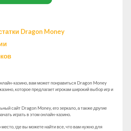
статки Dragon Money
ии
оков
онлайн-казино, вам может понравиться Dragon Money
казино, которое предлагает игрокам широкий выбор игр и
ный сайт Dragon Money, его зеркало, а также другие
ачать играть в этом онлайн-казино.
есто, где вы можете найти все, что вам нужно для