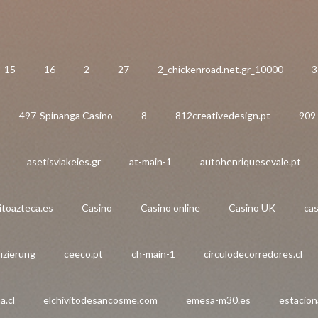
15
16
2
27
2_chickenroad.net.gr_10000
3
497-Spinanga Casino
8
812creativedesign.pt
909
asetisvlakeies.gr
at-main-1
autohenriquesevale.pt
itoazteca.es
Casino
Casino online
Casino UK
cas
fizierung
ceeco.pt
ch-main-1
circulodecorredores.cl
a.cl
elchivitodesancosme.com
emesa-m30.es
estacion