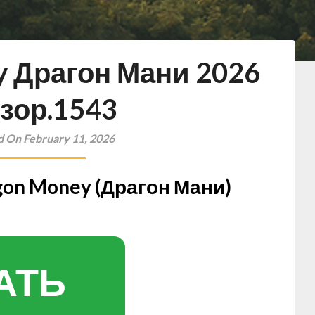
y Драгон Мани 2026
зор.1543
d On February 11, 2026
on Money (Драгон Мани)
АТЬ