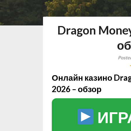
Dragon Mone
об
Poste
Онлайн казино Drag
2026 – обзор
ИГР