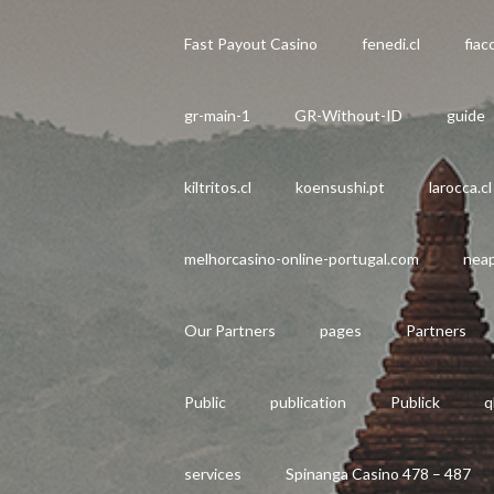
Fast Payout Casino
fenedi.cl
fiac
gr-main-1
GR-Without-ID
guide
kiltritos.cl
koensushi.pt
larocca.cl
melhorcasino-online-portugal.com
neap
Our Partners
pages
Partners
Public
publication
Publick
q
services
Spinanga Casino 478 – 487