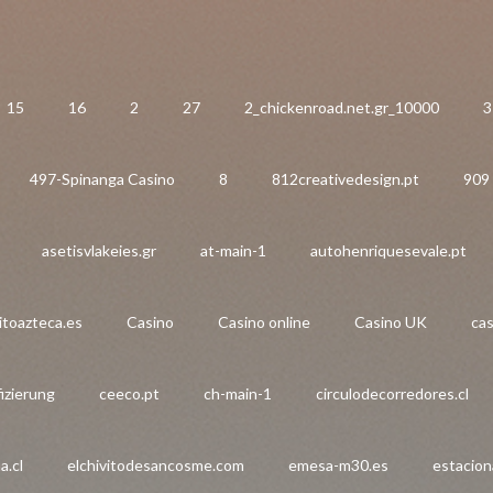
15
16
2
27
2_chickenroad.net.gr_10000
3
497-Spinanga Casino
8
812creativedesign.pt
909
asetisvlakeies.gr
at-main-1
autohenriquesevale.pt
itoazteca.es
Casino
Casino online
Casino UK
cas
fizierung
ceeco.pt
ch-main-1
circulodecorredores.cl
a.cl
elchivitodesancosme.com
emesa-m30.es
estacion