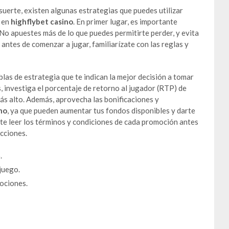
suerte, existen algunas estrategias que puedes utilizar
r en
highflybet casino
. En primer lugar, es importante
 No apuestes más de lo que puedes permitirte perder, y evita
 antes de comenzar a jugar, familiarízate con las reglas y
blas de estrategia que te indican la mejor decisión a tomar
, investiga el porcentaje de retorno al jugador (RTP) de
ás alto. Además, aprovecha las bonificaciones y
no
, ya que pueden aumentar tus fondos disponibles y darte
te leer los términos y condiciones de cada promoción antes
icciones.
.
juego.
ociones.