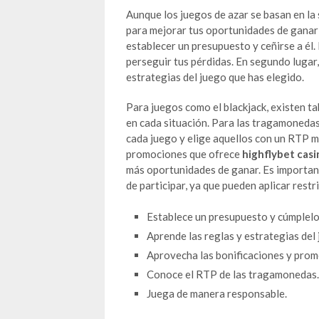
Aunque los juegos de azar se basan en la 
para mejorar tus oportunidades de gana
establecer un presupuesto y ceñirse a él.
perseguir tus pérdidas. En segundo lugar,
estrategias del juego que has elegido.
Para juegos como el blackjack, existen ta
en cada situación. Para las tragamonedas
cada juego y elige aquellos con un RTP m
promociones que ofrece
highflybet casi
más oportunidades de ganar. Es importan
de participar, ya que pueden aplicar restr
Establece un presupuesto y cúmplelo
Aprende las reglas y estrategias del 
Aprovecha las bonificaciones y prom
Conoce el RTP de las tragamonedas.
Juega de manera responsable.