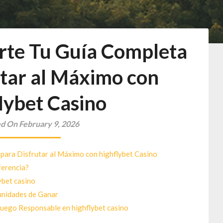
rte Tu Guía Completa
utar al Máximo con
lybet Casino
d On February 9, 2026
para Disfrutar al Máximo con highflybet Casino
ferencia?
ybet casino
unidades de Ganar
 Juego Responsable en highflybet casino