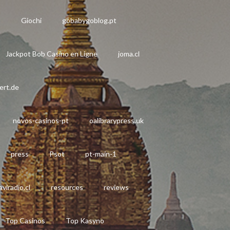
s
Giochi
gobabygoblog.pt
Jackpot Bob Casino en Ligne
joma.cl
ert.de
novos-casinos-pt
oalibrarypress.uk
press
Psot
pt-main-1
aviradio.cl
resources
reviews
Top Casinos
Top Kasyno