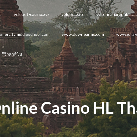
e
velobet-casino.xyz
velobet.site
veterinariarepublica.c
mercitymiddleschool.com
www.downearms.com
www.julia-
รีวิวคาสิโน
nline Casino HL Th