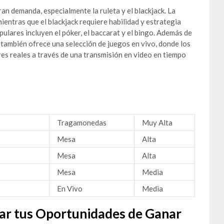
an demanda, especialmente la ruleta y el blackjack. La
ientras que el blackjack requiere habilidad y estrategia
pulares incluyen el póker, el baccarat y el bingo. Además de
también ofrece una selección de juegos en vivo, donde los
es reales a través de una transmisión en video en tiempo
Tragamonedas
Muy Alta
Mesa
Alta
Mesa
Alta
Mesa
Media
En Vivo
Media
rar tus Oportunidades de Ganar