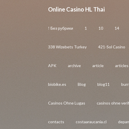
Skip
Online Casino HL Thai
to
content
! Без рубрики
1
10
14
338 Wizebets Turkey
421-Sol Casino
APK
archive
article
articles
biobike.es
Blog
blog11
burr
Casinos Ohne Lugas
casinos ohne veri
contacts
costaaraucania.cl
depan