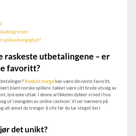
t
nskuddsgrenser
ed spilleavhengighet?
e raskeste utbetalingene – er
e favoritt?
utbetalinger?
Roobet norge
kan være din neste favoritt.
lært blant norske spillere, takket være sitt brede utvalg av
st, lynraske uttak. I denne artikkelen dykker vi ned i hva
r seg ut i mengden av online casinoer. Vi ser nærmere på
g alt annet du trenger å vite før du tar steget inn i
jør det unikt?