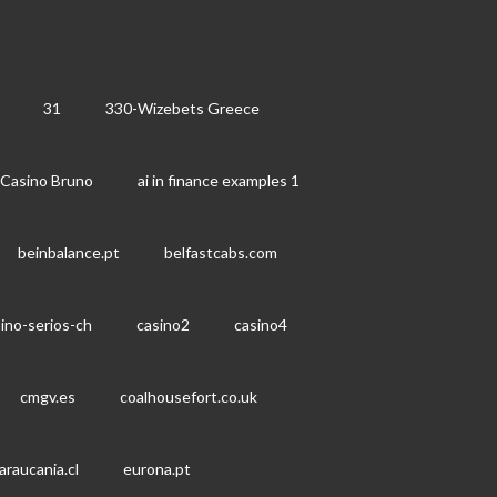
31
330-Wizebets Greece
 Casino Bruno
ai in finance examples 1
beinbalance.pt
belfastcabs.com
ino-serios-ch
casino2
casino4
cmgv.es
coalhousefort.co.uk
araucania.cl
eurona.pt