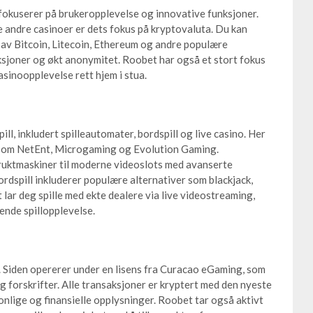
fokuserer på brukeropplevelse og innovative funksjoner.
e andre casinoer er dets fokus på kryptovaluta. Du kan
p av Bitcoin, Litecoin, Ethereum og andre populære
ksjoner og økt anonymitet. Roobet har også et stort fokus
casinoopplevelse rett hjem i stua.
ll, inkludert spilleautomater, bordspill og live casino. Her
ere som NetEnt, Microgaming og Evolution Gaming.
fruktmaskiner til moderne videoslots med avanserte
dspill inkluderer populære alternativer som blackjack,
 lar deg spille med ekte dealere via live videostreaming,
ende spillopplevelse.
t. Siden opererer under en lisens fra Curacao eGaming, som
og forskrifter. Alle transaksjoner er kryptert med den nyeste
onlige og finansielle opplysninger. Roobet tar også aktivt