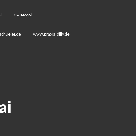
l
vizmaxx.cl
schueler.de
www.praxis-dilly.de
ai