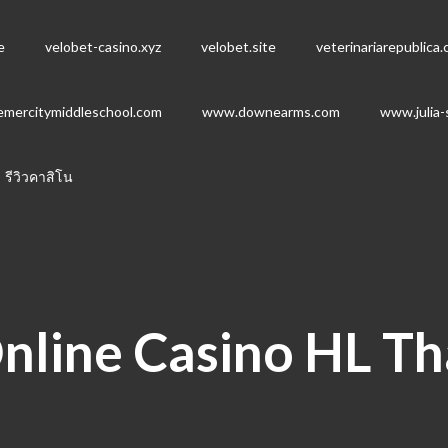
e
velobet-casino.xyz
velobet.site
veterinariarepublica.c
mercitymiddleschool.com
www.downearms.com
www.julia-
รีวิวคาสิโน
nline Casino HL Th