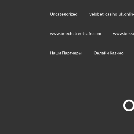
Uncategorized
velobet-casino-uk.onlin
www.beechstreetcafe.com
www.besse
Наши Партнеры
Онлайн Казино
O