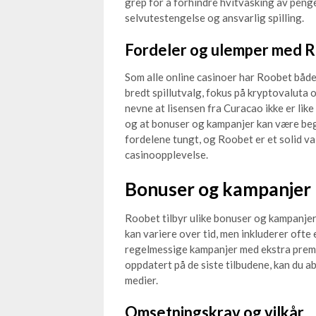
grep for å forhindre hvitvasking av penge
selvutestengelse og ansvarlig spilling.
Fordeler og ulemper med 
Som alle online casinoer har Roobet både 
bredt spillutvalg, fokus på kryptovaluta
nevne at lisensen fra Curacao ikke er lik
og at bonuser og kampanjer kan være beg
fordelene tungt, og Roobet er et solid va
casinoopplevelse.
Bonuser og kampanjer
Roobet tilbyr ulike bonuser og kampanjer
kan variere over tid, men inkluderer ofte
regelmessige kampanjer med ekstra premie
oppdatert på de siste tilbudene, kan du 
medier.
Omsetningskrav og vilkår