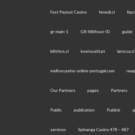
Fast Payout Casino
fenedi.cl
fiac
gr-main-1
GR-Without-ID
guide
kiltritos.cl
koensushi.pt
larocca.cl
melhorcasino-online-portugal.com
neap
Our Partners
pages
Partners
Public
publication
Publick
q
services
Spinanga Casino 478 – 487