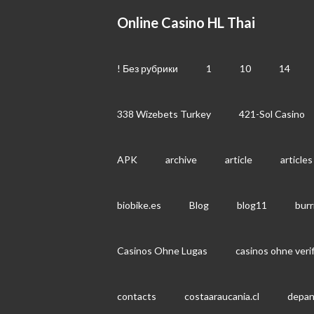
Skip
Online Casino HL Thai
to
content
! Без рубрики
1
10
14
338 Wizebets Turkey
421-Sol Casino
APK
archive
article
articles
biobike.es
Blog
blog11
burr
Casinos Ohne Lugas
casinos ohne veri
contacts
costaaraucania.cl
depan