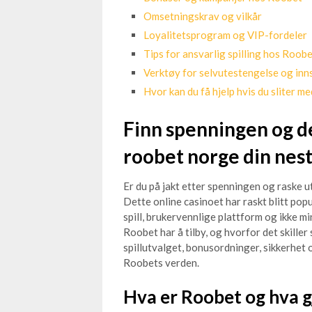
Omsetningskrav og vilkår
Loyalitetsprogram og VIP-fordeler
Tips for ansvarlig spilling hos Roobe
Verktøy for selvutestengelse og in
Hvor kan du få hjelp hvis du sliter m
Finn spenningen og d
roobet norge din nest
Er du på jakt etter spenningen og raske 
Dette online casinoet har raskt blitt popu
spill, brukervennlige plattform og ikke min
Roobet har å tilby, og hvorfor det skille
spillutvalget, bonusordninger, sikkerhet o
Roobets verden.
Hva er Roobet og hva g