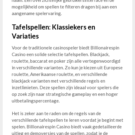
mogelijkheid om spellen te filteren dragen bij aan een
aangename spelervaring.
Tafelspellen: Klassiekers en
Variaties
Voor de traditionele casinospeler biedt Billionairespin
Casino een solide selectie tafelspellen. Blackjack,
roulette, baccarat en poker zijn alle vertegenwoordigd
in verschillende varianten. Zo kun je kiezen uit Europese
roulette, Amerikaanse roulette, en verschillende
blackjack varianten met verschillende regels en
inzetlimieten. Deze spellen zijn ideaal voor spelers die
op zoek zijn naar strategische gameplay en een hoger
uitbetalingspercentage.
Het is zeker aan te raden om de regels van de
verschillende tafelspellen te leren voordat je begint met
spelen. Billionairespin Casino biedt vaak gedetailleerde
uitleg en demoversies van de spellen, zodat je de