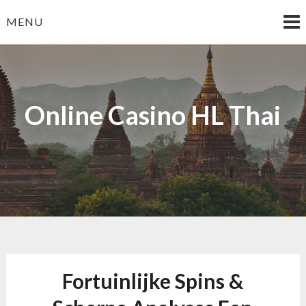
Skip
MENU
to
content
Online Casino HL Thai
Fortuinlijke Spins &