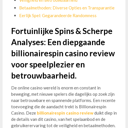
Veiligheid en Betrouwbaarheid
Betaalmethoden: Diverse Opties en Transparantie
Eerlijk Spel: Gegarandeerde Randomness
Fortuinlijke Spins & Scherpe
Analyses: Een diepgaande
billionairespin casino review
voor speelplezier en
betrouwbaarheid.
De online casino wereld is enorm en constant in
beweging, met nieuwe spelers die dagelijks op zoek zijn
naar betrouwbare en spannende platforms. Een recente
toevoeging die de aandacht trekt is Billionairespin
Casino. Deze
billionairespin casino review
duikt diep in
de details van dit casino, van het spelaanbod en de
gebruikerervaring tot de veiligheid en betaalmethoden.