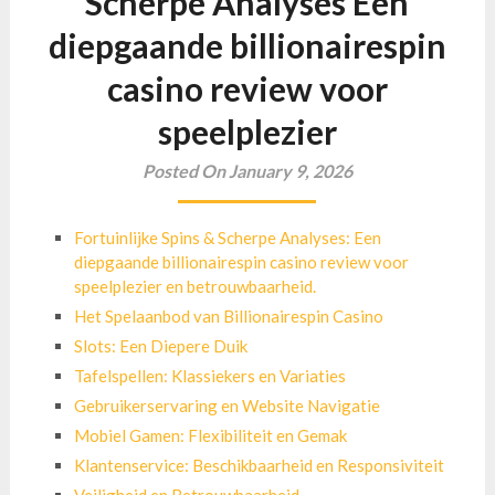
Scherpe Analyses Een
diepgaande billionairespin
casino review voor
speelplezier
Posted On January 9, 2026
Fortuinlijke Spins & Scherpe Analyses: Een
diepgaande billionairespin casino review voor
speelplezier en betrouwbaarheid.
Het Spelaanbod van Billionairespin Casino
Slots: Een Diepere Duik
Tafelspellen: Klassiekers en Variaties
Gebruikerservaring en Website Navigatie
Mobiel Gamen: Flexibiliteit en Gemak
Klantenservice: Beschikbaarheid en Responsiviteit