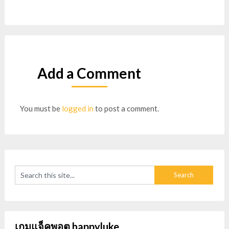
Add a Comment
You must be
logged in
to post a comment.
เกมแจ็คพอต happyluke