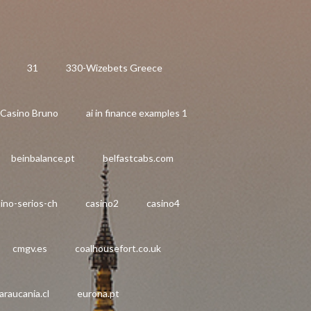
31
330-Wizebets Greece
 Casino Bruno
ai in finance examples 1
beinbalance.pt
belfastcabs.com
ino-serios-ch
casino2
casino4
cmgv.es
coalhousefort.co.uk
araucania.cl
eurona.pt