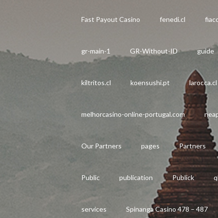
Fast Payout Casino
fenedi.cl
fiac
gr-main-1
GR-Without-ID
guide
kiltritos.cl
koensushi.pt
larocca.cl
melhorcasino-online-portugal.com
neap
Our Partners
pages
Partners
Public
publication
Publick
q
services
Spinanga Casino 478 – 487