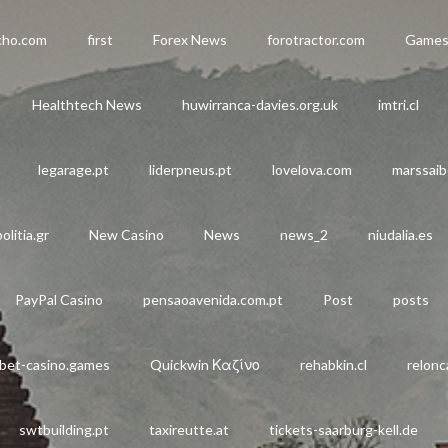
cho.com
first
Forex News
forotractor.com
Game
Healthtech News
huwirranca-davies.org.uk
imtri.cl
legarage.pt
liderpneus.pt
lovelova.com
marssaib
olitia.gr
New Casino
News
news_2
niudalia.es
PayPal Casino
pensaoavenida.com.pt
Post
posts
bet-casino.games
Quickwin Καζίνο
rehabkin.cl
relonc
swtbuilding.pt
taxireutte.at
tickets-saarburg-kell.de