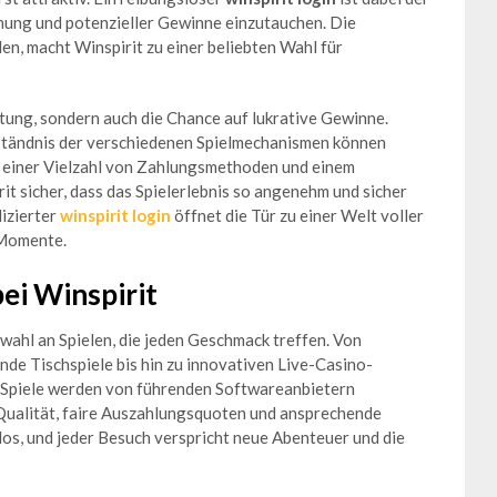
annung und potenzieller Gewinne einzutauchen. Die
len, macht Winspirit zu einer beliebten Wahl für
tung, sondern auch die Chance auf lukrative Gewinne.
rständnis der verschiedenen Spielmechanismen können
t einer Vielzahl von Zahlungsmethoden und einem
it sicher, dass das Spielerlebnis so angenehm und sicher
lizierter
winspirit login
öffnet die Tür zu einer Welt voller
 Momente.
bei Winspirit
wahl an Spielen, die jeden Geschmack treffen. Von
de Tischspiele bis hin zu innovativen Live-Casino-
e Spiele werden von führenden Softwareanbietern
 Qualität, faire Auszahlungsquoten und ansprechende
los, und jeder Besuch verspricht neue Abenteuer und die