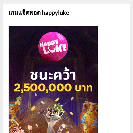
เกมแจ็คพอต happyluke