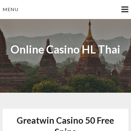
Skip
MENU
to
content
Online Casino HL Thai
Greatwin Casino 50 Free