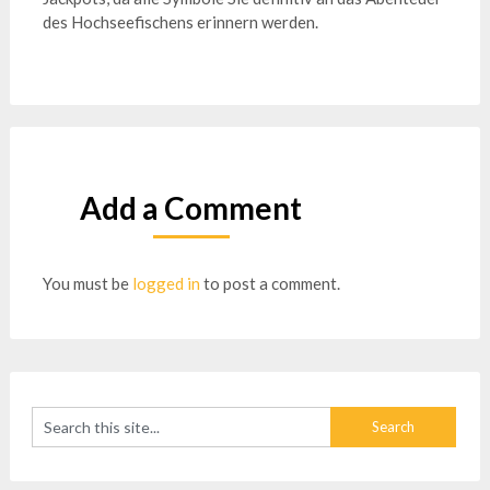
des Hochseefischens erinnern werden.
Add a Comment
You must be
logged in
to post a comment.