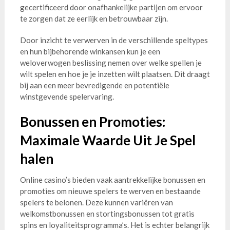
gecertificeerd door onafhankelijke partijen om ervoor
te zorgen dat ze eerlijk en betrouwbaar zijn.
Door inzicht te verwerven in de verschillende speltypes
en hun bijbehorende winkansen kun je een
weloverwogen beslissing nemen over welke spellen je
wilt spelen en hoe je je inzetten wilt plaatsen. Dit draagt
bij aan een meer bevredigende en potentiële
winstgevende spelervaring.
Bonussen en Promoties:
Maximale Waarde Uit Je Spel
halen
Online casino’s bieden vaak aantrekkelijke bonussen en
promoties om nieuwe spelers te werven en bestaande
spelers te belonen. Deze kunnen variëren van
welkomstbonussen en stortingsbonussen tot gratis
spins en loyaliteitsprogramma’s. Het is echter belangrijk