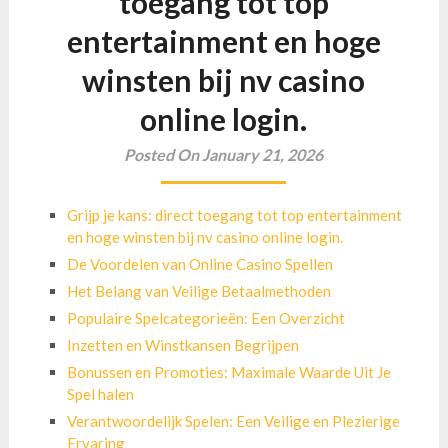
toegang tot top
entertainment en hoge
winsten bij nv casino
online login.
Posted On January 21, 2026
Grijp je kans: direct toegang tot top entertainment
en hoge winsten bij nv casino online login.
De Voordelen van Online Casino Spellen
Het Belang van Veilige Betaalmethoden
Populaire Spelcategorieën: Een Overzicht
Inzetten en Winstkansen Begrijpen
Bonussen en Promoties: Maximale Waarde Uit Je
Spel halen
Verantwoordelijk Spelen: Een Veilige en Plezierige
Ervaring