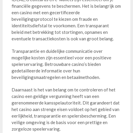
financiële gegevens te beschermen. Het is belangrijk om
een casino met een gecertificeerde
beveiligingsprotocol te kiezen om fraude en
identiteitsdiefstal te voorkomen. Een transparant
beleid met betrekking tot stortingen, opnames en
eventuele transactiekosten is ook van groot belang.
Transparantie en duidelijke communicatie over
mogelijke kosten zijn essentieel voor een positieve
spelerservaring. Betrouwbare casino’s bieden
gedetailleerde informatie over hun
beveiligingsmaatregelen en betaalmethoden.
Daarnaast is het van belang om te controleren of het
casino een geldige vergunning heeft van een
gerenommeerde kansspelautoriteit. Dit garandeert dat
het casino aan strenge eisen voldoet op het gebied van
eerlijkheid, transparantie en spelersbescherming. Een
veilige omgeving is de basis voor een prettige en
zorgeloze speelervaring.