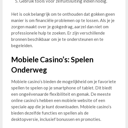
Gebruik tools voor zelfuitsluiting indien nodig.
Het is ook belangrijk om te onthouden dat gokken geen
manier is om financiële problemen op te lossen. Als je je
zorgen maakt over je gokgedrag, aarzel dan niet om
professionele hulp te zoeken. Er zijn verschillende
bronnen beschikbaar om je te ondersteunen en te
begeleiden.
Mobiele Casino’s: Spelen
Onderweg
Mobiele casino’s bieden de mogelijkheid om je favoriete
spellen te spelen op je smartphone of tablet. Dit biedt
een ongeëvenaarde flexibiliteit en gemak. De meeste
online casino’s hebben een mobiele website of een
speciale app die je kunt downloaden. Mobiele casino’s
bieden dezelfde functies en spellen als de
desktopversie, inclusief bonussen en promoties.