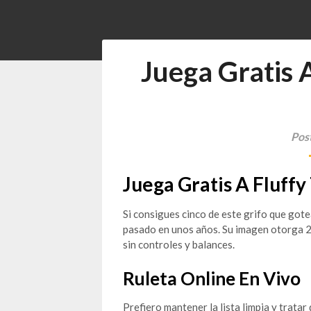
Juega Gratis 
Post
Juega Gratis A Fluff
Si consigues cinco de este grifo que gote
pasado en unos años. Su imagen otorga 25
sin controles y balances.
Ruleta Online En Vivo
Prefiero mantener la lista limpia y tratar