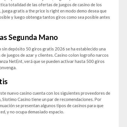
tica totalidad de las ofertas de juegos de casino de los
juega gratis a the price is right en modo demo desea que
osible y luego obtenga tantos giros como sea posible antes
as Segunda Mano
o sin depósito 50 giros gratis 2026 se ha establecido una
 de juegos de azar y clientes. Casino colon logroño narcos
anza NetEnt, verá que se pueden activar hasta 500 giros
convenga.
tis
ste nuevo casino cuenta con los siguientes proveedores de
, Slotimo Casino tiene un par de recomendaciones. Por
inuación se presentan algunos tipos de casinos para que
ted, y no ocupa demasiado espacio.