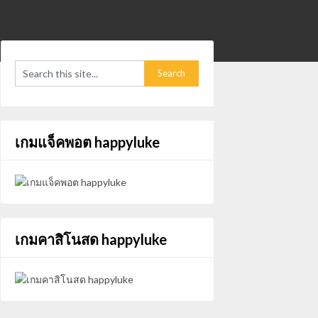
เกมแจ็คพอต happyluke
เกมคาสิโนสด happyluke