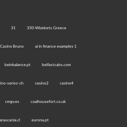
31
330-Wizebets Greece
 Casino Bruno
ai in finance examples 1
beinbalance.pt
belfastcabs.com
ino-serios-ch
casino2
casino4
cmgv.es
coalhousefort.co.uk
araucania.cl
eurona.pt