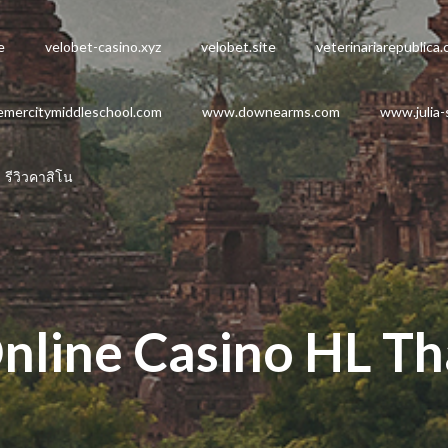
e
velobet-casino.xyz
velobet.site
veterinariarepublica.c
mercitymiddleschool.com
www.downearms.com
www.julia-
รีวิวคาสิโน
nline Casino HL Th