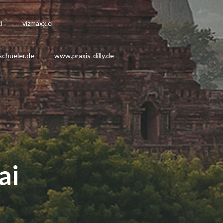
l
vizmaxx.cl
schueler.de
www.praxis-dilly.de
ai