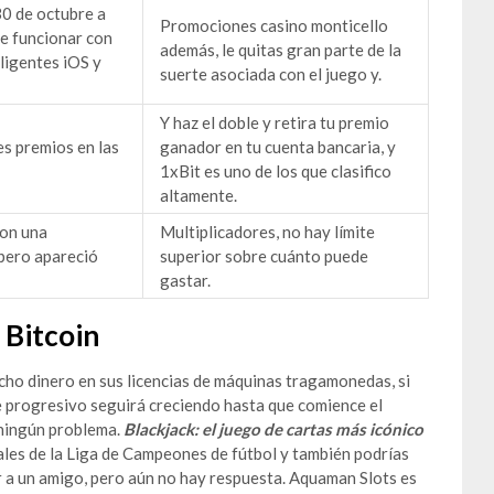
30 de octubre a
Promociones casino monticello
de funcionar con
además, le quitas gran parte de la
eligentes iOS y
suerte asociada con el juego y.
Y haz el doble y retira tu premio
s premios en las
ganador en tu cuenta bancaria, y
1xBit es uno de los que clasifico
altamente.
son una
Multiplicadores, no hay límite
 pero apareció
superior sobre cuánto puede
gastar.
 Bitcoin
cho dinero en sus licencias de máquinas tragamonedas, si
te progresivo seguirá creciendo hasta que comience el
 ningún problema.
Blackjack: el juego de cartas más icónico
es de la Liga de Campeones de fútbol y también podrías
a un amigo, pero aún no hay respuesta. Aquaman Slots es