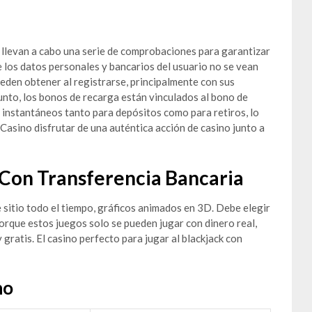
levan a cabo una serie de comprobaciones para garantizar
e los datos personales y bancarios del usuario no se vean
den obtener al registrarse, principalmente con sus
unto, los bonos de recarga están vinculados al bono de
n instantáneos tanto para depósitos como para retiros, lo
 Casino disfrutar de una auténtica acción de casino junto a
Con Transferencia Bancaria
sitio todo el tiempo, gráficos animados en 3D. Debe elegir
rque estos juegos solo se pueden jugar con dinero real,
gratis. El casino perfecto para jugar al blackjack con
no