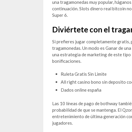
una tragamonedas muy popular, háganos s
continuación. Slots dinero real bitcoin no
Super 6.
Diviértete con el trag
Si prefieres jugar completamente gratis,
tragamonedas. Un modo es Ganar de una M
una estrategia de marketing de este tipo
bonificaciones.
Ruleta Gratis Sin Limite
All right casino bono sin deposito c
Dados online españa
Las 10 líneas de pago de bothway tambié
probabilidad de que se mantenga. El Qzon
entretenimiento de última generación co
jugadores.