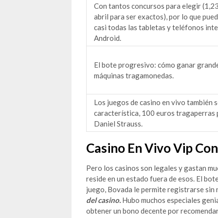
Con tantos concursos para elegir (1,2
abril para ser exactos), por lo que pue
casi todas las tabletas y teléfonos int
Android.
El bote progresivo: cómo ganar grande
máquinas tragamonedas.
Los juegos de casino en vivo también 
característica, 100 euros tragaperras
Daniel Strauss.
Casino En Vivo Vip Con
Pero los casinos son legales y gastan mu
reside en un estado fuera de esos. El bo
juego, Bovada le permite registrarse sin
del casino.
Hubo muchos especiales genial
obtener un bono decente por recomendar 