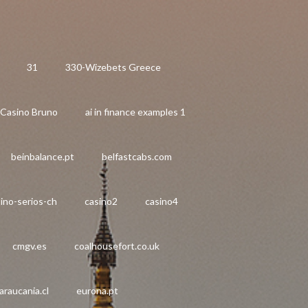
31
330-Wizebets Greece
 Casino Bruno
ai in finance examples 1
beinbalance.pt
belfastcabs.com
ino-serios-ch
casino2
casino4
cmgv.es
coalhousefort.co.uk
araucania.cl
eurona.pt