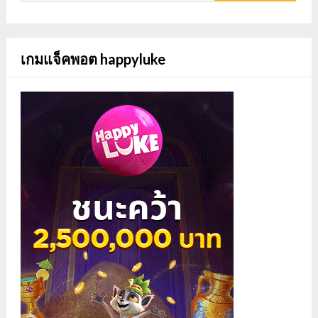
เกมแจ็คพอต happyluke