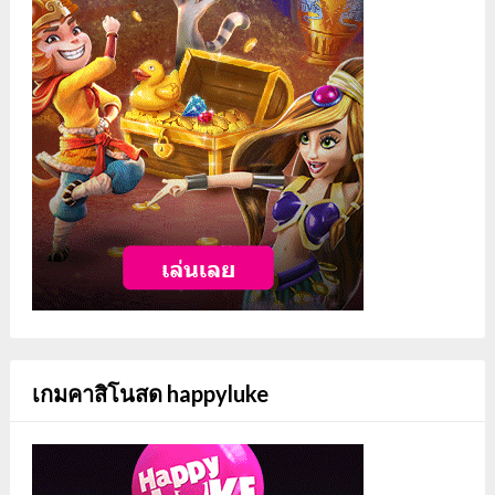
เกมคาสิโนสด happyluke