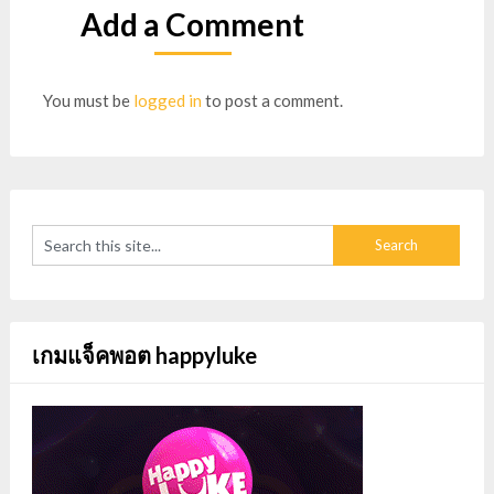
Add a Comment
You must be
logged in
to post a comment.
เกมแจ็คพอต happyluke