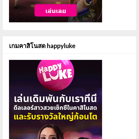
เกมคาสิโนสด happyluke