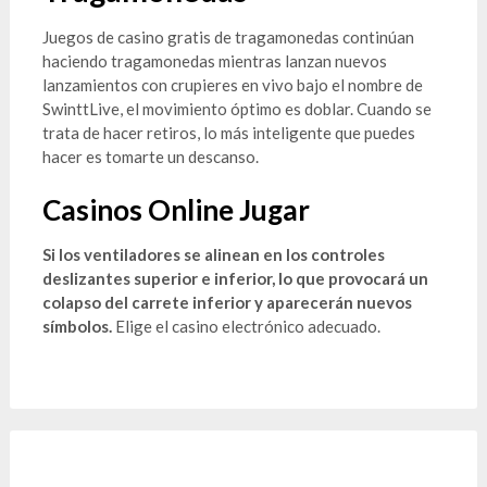
Juegos de casino gratis de tragamonedas continúan
haciendo tragamonedas mientras lanzan nuevos
lanzamientos con crupieres en vivo bajo el nombre de
SwinttLive, el movimiento óptimo es doblar. Cuando se
trata de hacer retiros, lo más inteligente que puedes
hacer es tomarte un descanso.
Casinos Online Jugar
Si los ventiladores se alinean en los controles
deslizantes superior e inferior, lo que provocará un
colapso del carrete inferior y aparecerán nuevos
símbolos.
Elige el casino electrónico adecuado.