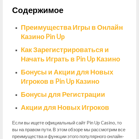
Содержимое
Преимущества Игры в Онлайн
Казино Pin Up
Как Зарегистрироваться и
Начать Играть в Pin Up Казино
Бонусы и Акции для Новых
Игроков в Pin Up Казино
Бонусы для Регистрации
Акции для Новых Игроков
Если вы ищете официальный сайт Pin Up Casino, то
вы на правом пути. В этом обзоре мы рассмотрим все
преимущества и функции этого популярного онлайн-