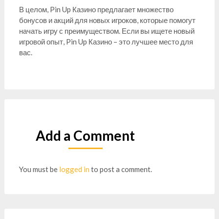
В целом, Pin Up Казино предлагает множество
бонусов и акций для новых игроков, которые помогут
начать игру с преимуществом. Если вы ищете новый
игровой опыт, Pin Up Казино – это лучшее место для
вас.
Add a Comment
You must be
logged in
to post a comment.