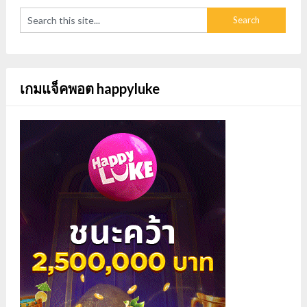
เกมแจ็คพอต happyluke