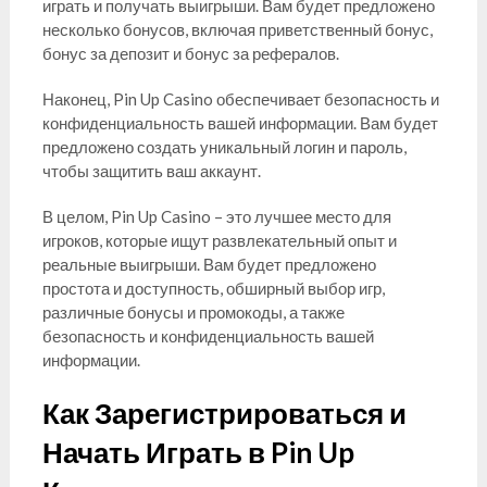
играть и получать выигрыши. Вам будет предложено
несколько бонусов, включая приветственный бонус,
бонус за депозит и бонус за рефералов.
Наконец, Pin Up Casino обеспечивает безопасность и
конфиденциальность вашей информации. Вам будет
предложено создать уникальный логин и пароль,
чтобы защитить ваш аккаунт.
В целом, Pin Up Casino – это лучшее место для
игроков, которые ищут развлекательный опыт и
реальные выигрыши. Вам будет предложено
простота и доступность, обширный выбор игр,
различные бонусы и промокоды, а также
безопасность и конфиденциальность вашей
информации.
Как Зарегистрироваться и
Начать Играть в Pin Up