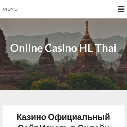
Skip
MENU
to
content
Online Casino HL Thai
Казино Официальный