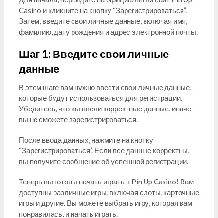
Casino и кликните на кнопку “Зарегистрироваться”.
Затем, введите свои личные данные, включая имя,
фамилию, дату рождения и адрес электронной почты.
Шаг 1: Введите свои личные
данные
В этом шаге вам нужно ввести свои личные данные,
которые будут использоваться для регистрации.
Убедитесь, что вы ввели корректные данные, иначе
вы не сможете зарегистрироваться.
После ввода данных, нажмите на кнопку
“Зарегистрироваться”. Если все данные корректны,
вы получите сообщение об успешной регистрации.
Теперь вы готовы начать играть в Pin Up Casino! Вам
доступны различные игры, включая слоты, карточные
игры и другие. Вы можете выбрать игру, которая вам
понравилась, и начать играть.