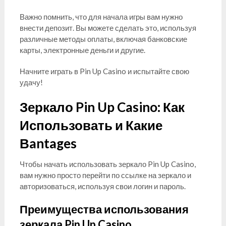
Важно помнить, что для начала игры вам нужно
внести депозит. Вы можете сделать это, используя
различные методы оплаты, включая банковские
карты, электронные деньги и другие.
Начните играть в Pin Up Casino и испытайте свою
удачу!
Зеркало Pin Up Casino: Как
Использовать и Какие
Вantages
Чтобы начать использовать зеркало Pin Up Casino,
вам нужно просто перейти по ссылке на зеркало и
авторизоваться, используя свои логин и пароль.
Преимущества использования
зеркала Pin Up Casino