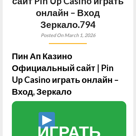
сайт Pin Up Casino играть
онлайн – Вход
Зеркало.794
Posted On March 1, 2026
Пин Ап Казино
Официальный сайт | Pin
Up Casino играть онлайн –
Вход, Зеркало
ИГРАТЬ