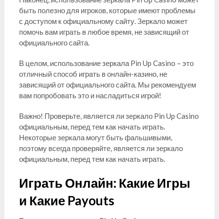
быть полезно для игроков, которые имеют проблемы
с доступом к официальному сайту. Зеркало может
помочь вам играть в любое время, не зависящий от
официального сайта.
В целом, использование зеркала Pin Up Casino – это
отличный способ играть в онлайн-казино, не
зависящий от официального сайта. Мы рекомендуем
вам попробовать это и насладиться игрой!
Важно! Проверьте, является ли зеркало Pin Up Casino
официальным, перед тем как начать играть.
Некоторые зеркала могут быть фальшивыми,
поэтому всегда проверяйте, является ли зеркало
официальным, перед тем как начать играть.
Играть Онлайн: Какие Игры
и Какие Payouts