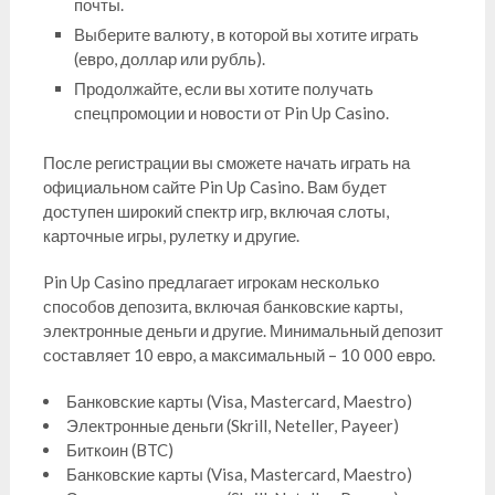
почты.
Выберите валюту, в которой вы хотите играть
(евро, доллар или рубль).
Продолжайте, если вы хотите получать
спецпромоции и новости от Pin Up Casino.
После регистрации вы сможете начать играть на
официальном сайте Pin Up Casino. Вам будет
доступен широкий спектр игр, включая слоты,
карточные игры, рулетку и другие.
Pin Up Casino предлагает игрокам несколько
способов депозита, включая банковские карты,
электронные деньги и другие. Минимальный депозит
составляет 10 евро, а максимальный – 10 000 евро.
Банковские карты (Visa, Mastercard, Maestro)
Электронные деньги (Skrill, Neteller, Payeer)
Биткоин (BTC)
Банковские карты (Visa, Mastercard, Maestro)