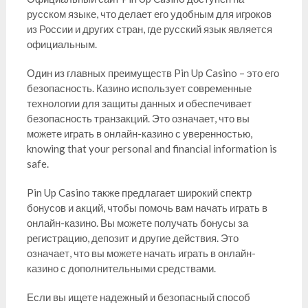
русском языке, что делает его удобным для игроков
из России и других стран, где русский язык является
официальным.
Один из главных преимуществ Pin Up Casino – это его
безопасность. Казино использует современные
технологии для защиты данных и обеспечивает
безопасность транзакций. Это означает, что вы
можете играть в онлайн-казино с уверенностью,
knowing that your personal and financial information is
safe.
Pin Up Casino также предлагает широкий спектр
бонусов и акций, чтобы помочь вам начать играть в
онлайн-казино. Вы можете получать бонусы за
регистрацию, депозит и другие действия. Это
означает, что вы можете начать играть в онлайн-
казино с дополнительными средствами.
Если вы ищете надежный и безопасный способ