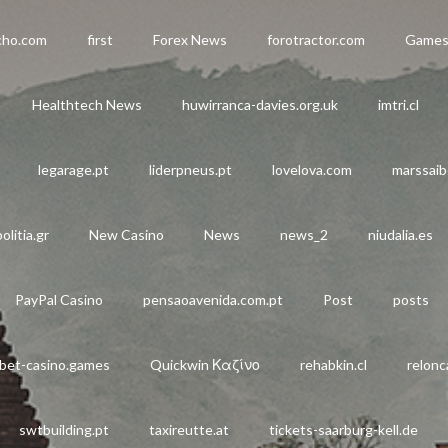
cho.com
first
Forex News
forotractor.com
Game
Healthtech News
huwirranca-davies.org.uk
imtri.cl
legarage.pt
liderpneus.pt
lovelova.com
marssaib
olitia.gr
New Casino
News
news_2
niudalia.es
PayPal Casino
pensaoavenida.com.pt
Post
posts
bet-casino.games
Quickwin Καζίνο
rehabkin.cl
relonc
swtbuilding.pt
taxireutte.at
tickets-saarburg-kell.de