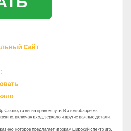
АТЬ
иальный Сайт
:
зовать
кало
 Casino, то вы на правом пути. В этом обзоре мы
азино, включая вход, зеркало и другие важные детали.
казино, которое предлагает игрокам широкий спектр игр,