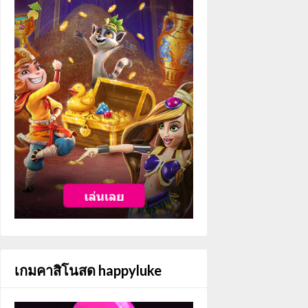
เกมคาสิโนสด happyluke