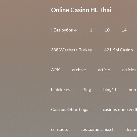
Skip
Online Casino HL Thai
to
content
! Без рубрики
1
10
14
338 Wizebets Turkey
421-Sol Casino
APK
archive
article
articles
biobike.es
Blog
blog11
burr
Casinos Ohne Lugas
casinos ohne veri
contacts
costaaraucania.cl
depan