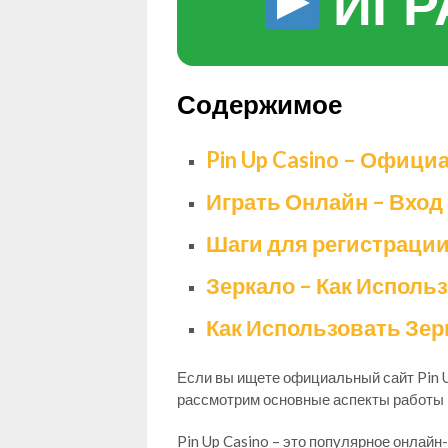
ИГР
Содержимое
Pin Up Casino – Офиц
Играть Онлайн – Вход
Шаги для регистрации
Зеркало – Как Исполь
Как Использовать Зер
Если вы ищете официальный сайт Pin Up
рассмотрим основные аспекты работы к
Pin Up Casino – это популярное онлайн-