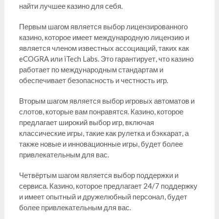
найти лучшее казино для себя.
Первым шагом является выбор лицензированного
казино, которое имеет международную лицензию и
является членом известных ассоциаций, таких как
eCOGRA или iTech Labs. Это гарантирует, что казино
работает по международным стандартам и
обеспечивает безопасность и честность игр.
Вторым шагом является выбор игровых автоматов и
слотов, которые вам понравятся. Казино, которое
предлагает широкий выбор игр, включая
классические игры, такие как рулетка и бэккарат, а
также новые и инновационные игры, будет более
привлекательным для вас.
Четвёртым шагом является выбор поддержки и
сервиса. Казино, которое предлагает 24/7 поддержку
и имеет опытный и дружелюбный персонал, будет
более привлекательным для вас.