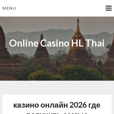
Skip
MENU
to
content
Online Casino HL Thai
казино онлайн 2026 где