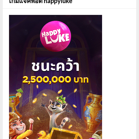
เกมแจ็คพอต happyluke