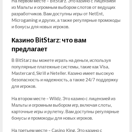
На первом месте – BitStarz. Это казино с лицензией
из Мальты и огромным выбором слотов от ведущих
разработчиков. Вам доступны игры от NetEnt,
Microgaming и других, а также регулярные промокоды
и бонусы для новых игроков.
Казино BitStarz: что вам
предлагает
В BitStarz вы можете играть на деньги, используя
популярные платежные системы, такие как Visa,
Mastercard, Skrill и Neteller. Казино имеет высокую
безопасность и надежность, а также 24/7 поддержку
для игроков.
На втором месте – Wildz. Это казино с лицензией из
Мальты и огромным выбором игр, включая слоты,
карточные игры и рулетку. Вам доступны регулярные
бонусы и промокоды для новых игроков.
На третьем месте – Casino King. Это казино с