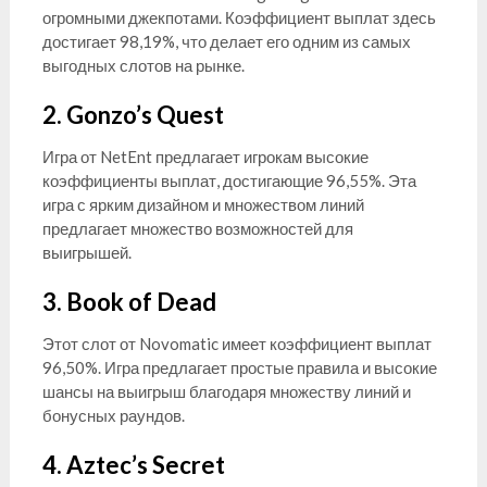
огромными джекпотами. Коэффициент выплат здесь
достигает 98,19%, что делает его одним из самых
выгодных слотов на рынке.
2. Gonzo’s Quest
Игра от NetEnt предлагает игрокам высокие
коэффициенты выплат, достигающие 96,55%. Эта
игра с ярким дизайном и множеством линий
предлагает множество возможностей для
выигрышей.
3. Book of Dead
Этот слот от Novomatic имеет коэффициент выплат
96,50%. Игра предлагает простые правила и высокие
шансы на выигрыш благодаря множеству линий и
бонусных раундов.
4. Aztec’s Secret