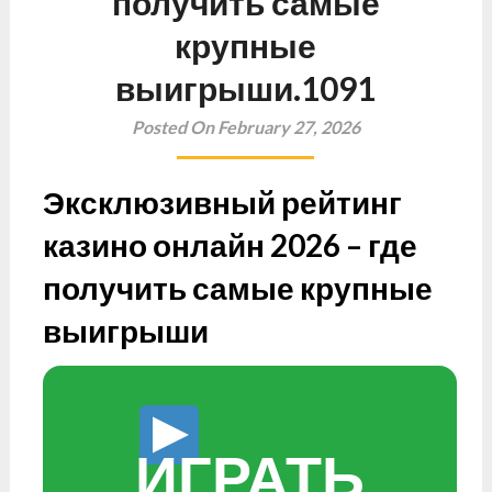
получить самые
крупные
выигрыши.1091
Posted On February 27, 2026
Эксклюзивный рейтинг
казино онлайн 2026 – где
получить самые крупные
выигрыши
ИГРАТЬ