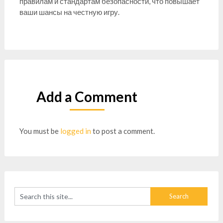
правилам и стандартам безопасности, что повышает
ваши шансы на честную игру.
Add a Comment
You must be
logged in
to post a comment.