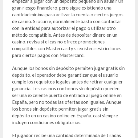
empezar a jugar con un depósito pequeño sin asumir un
gran riesgo financiero, pero sigue existiendo una
cantidad mínima para activar la cuenta o ciertos juegos
de casino. Si ocurre, normalmente basta con contactar
con la entidad para autorizar el pago o utilizar otro
método compatible. Antes de depositar dinero en un
casino, revisa si el casino ofrece promociones
compatibles con Mastercard y si existen restricciones
para ciertos pagos con Mastercard.
Aunque los bonos sin depósito permiten jugar gratis sin
depósito, el operador debe garantizar que el usuario
cumple los requisitos legales antes de retirar cualquier
ganancia. Los casinos con bonos sin depósito pueden
ser una excelente puerta de entrada al juego online en
España, pero no todas las ofertas son iguales. Aunque
los bonos sin depósito permiten jugar gratis sin
depósito en un casino online en España, casi siempre
incluyen condiciones obligatorias.
El jugador recibe una cantidad determinada de tiradas