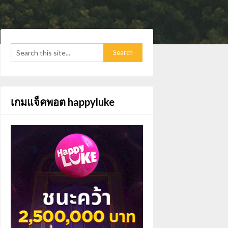
เกมแจ็คพอต happyluke