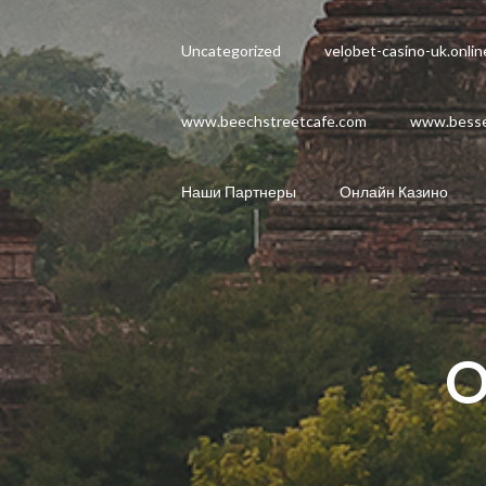
Uncategorized
velobet-casino-uk.onlin
www.beechstreetcafe.com
www.besse
Наши Партнеры
Онлайн Казино
O