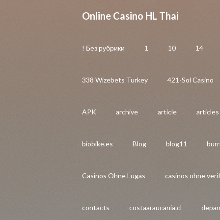
Skip
Online Casino HL Thai
to
content
! Без рубрики
1
10
14
338 Wizebets Turkey
421-Sol Casino
APK
archive
article
articles
biobike.es
Blog
blog11
burr
Casinos Ohne Lugas
casinos ohne veri
contacts
costaaraucania.cl
depan