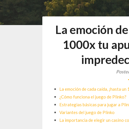
La emoción de 
1000x tu apu
impredeci
Poste
La emoción de cada caída, ¡hasta un 
¿Cómo funciona el juego de Plinko?
Estrategias básicas para jugar a Pli
Variantes del juego de Plinko
La importancia de elegir un casino co