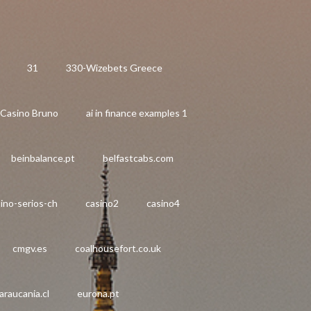
31
330-Wizebets Greece
 Casino Bruno
ai in finance examples 1
beinbalance.pt
belfastcabs.com
ino-serios-ch
casino2
casino4
cmgv.es
coalhousefort.co.uk
araucania.cl
eurona.pt