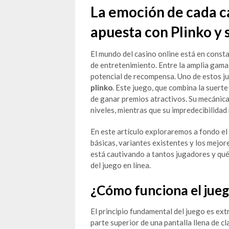
La emoción de cada ca
apuesta con Plinko y 
El mundo del casino online está en cons
de entretenimiento. Entre la amplia gama 
potencial de recompensa. Uno de estos j
plinko
. Este juego, que combina la suerte
de ganar premios atractivos. Su mecánica 
niveles, mientras que su impredecibilidad 
En este artículo exploraremos a fondo el
básicas, variantes existentes y los mejo
está cautivando a tantos jugadores y qué
del juego en línea.
¿Cómo funciona el jueg
El principio fundamental del juego es ext
parte superior de una pantalla llena de cl