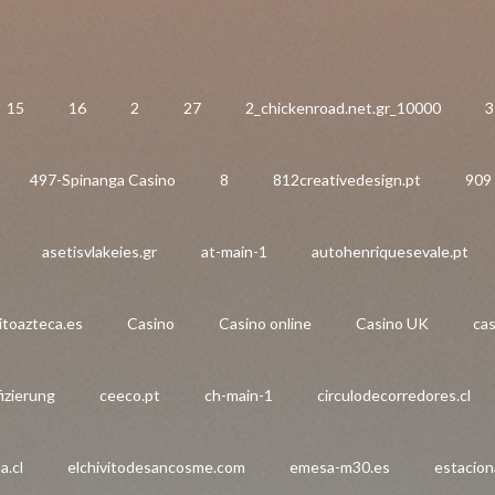
15
16
2
27
2_chickenroad.net.gr_10000
3
497-Spinanga Casino
8
812creativedesign.pt
909
asetisvlakeies.gr
at-main-1
autohenriquesevale.pt
itoazteca.es
Casino
Casino online
Casino UK
cas
fizierung
ceeco.pt
ch-main-1
circulodecorredores.cl
a.cl
elchivitodesancosme.com
emesa-m30.es
estacion