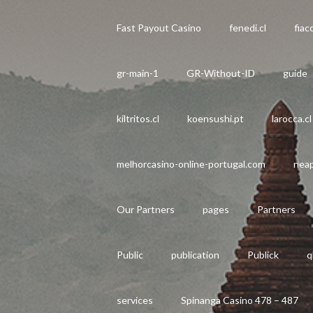
Fast Payout Casino
fenedi.cl
fiac
gr-main-1
GR-Without-ID
guide
kiltritos.cl
koensushi.pt
larocca.cl
melhorcasino-online-portugal.com
neap
Our Partners
pages
Partners
Public
publication
Publick
q
services
Spinanga Casino 478 – 487