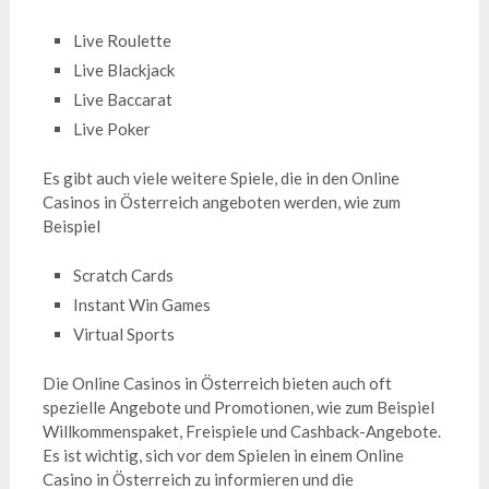
Live Roulette
Live Blackjack
Live Baccarat
Live Poker
Es gibt auch viele weitere Spiele, die in den Online
Casinos in Österreich angeboten werden, wie zum
Beispiel
Scratch Cards
Instant Win Games
Virtual Sports
Die Online Casinos in Österreich bieten auch oft
spezielle Angebote und Promotionen, wie zum Beispiel
Willkommenspaket, Freispiele und Cashback-Angebote.
Es ist wichtig, sich vor dem Spielen in einem Online
Casino in Österreich zu informieren und die