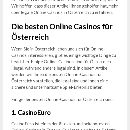
Wir hoffen, dass dieser Artikel Ihnen geholfen hat, mehr
über legale Online Casinos in Österreich zu erfahren.
Die besten Online Casinos für
Österreich
Wenn Sie in Österreich leben und sich für Online-
Casinos interessieren, gibt es einige wichtige Dinge zu
beachten. Einige Online-Casinos sind für Österreich
illegal, während andere legal sind. In diesem Artikel
werden wir Ihnen die besten Online-Casinos für
Österreich vorstellen, die legal sind und Ihnen eine
sichere und unterhaltsame Spiel-Erlebnis bieten.
Einige der besten Online-Casinos für Österreich sind:
1. CasinoEuro
CasinoEuro ist eines der ältesten und bekanntesten