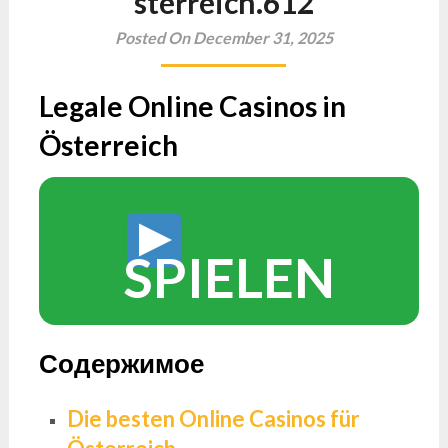
sterreich.612
Posted On December 31, 2025
Legale Online Casinos in
Österreich
SPIELEN
Содержимое
Die besten Online Casinos für