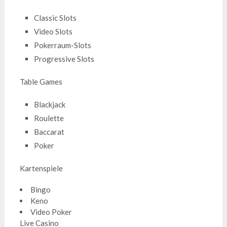
Classic Slots
Video Slots
Pokerraum-Slots
Progressive Slots
Table Games
Blackjack
Roulette
Baccarat
Poker
Kartenspiele
Bingo
Keno
Video Poker
Live Casino