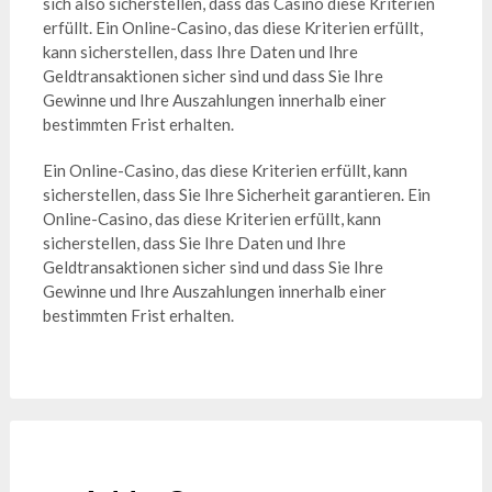
sich also sicherstellen, dass das Casino diese Kriterien
erfüllt. Ein Online-Casino, das diese Kriterien erfüllt,
kann sicherstellen, dass Ihre Daten und Ihre
Geldtransaktionen sicher sind und dass Sie Ihre
Gewinne und Ihre Auszahlungen innerhalb einer
bestimmten Frist erhalten.
Ein Online-Casino, das diese Kriterien erfüllt, kann
sicherstellen, dass Sie Ihre Sicherheit garantieren. Ein
Online-Casino, das diese Kriterien erfüllt, kann
sicherstellen, dass Sie Ihre Daten und Ihre
Geldtransaktionen sicher sind und dass Sie Ihre
Gewinne und Ihre Auszahlungen innerhalb einer
bestimmten Frist erhalten.