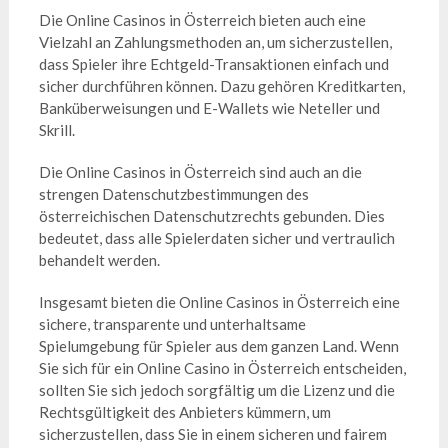
Die Online Casinos in Österreich bieten auch eine
Vielzahl an Zahlungsmethoden an, um sicherzustellen,
dass Spieler ihre Echtgeld-Transaktionen einfach und
sicher durchführen können. Dazu gehören Kreditkarten,
Banküberweisungen und E-Wallets wie Neteller und
Skrill.
Die Online Casinos in Österreich sind auch an die
strengen Datenschutzbestimmungen des
österreichischen Datenschutzrechts gebunden. Dies
bedeutet, dass alle Spielerdaten sicher und vertraulich
behandelt werden.
Insgesamt bieten die Online Casinos in Österreich eine
sichere, transparente und unterhaltsame
Spielumgebung für Spieler aus dem ganzen Land. Wenn
Sie sich für ein Online Casino in Österreich entscheiden,
sollten Sie sich jedoch sorgfältig um die Lizenz und die
Rechtsgültigkeit des Anbieters kümmern, um
sicherzustellen, dass Sie in einem sicheren und fairem