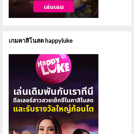
เกมคาสิโนสด happyluke