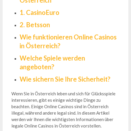
Österreich
1. CasinoEuro
2. Betsson
Wie funktionieren Online Casinos
in Österreich?
Welche Spiele werden
angeboten?
Wie sichern Sie Ihre Sicherheit?
Wenn Sie in Österreich leben und sich für Glücksspiele
interessieren, gibt es einige wichtige Dinge zu
beachten. Einige Online Casinos sind in Österreich
illegal, während andere legal sind. In diesem Artikel
werden wir Ihnen die wichtigsten Informationen über
legale Online Casinos in Österreich vorstellen.