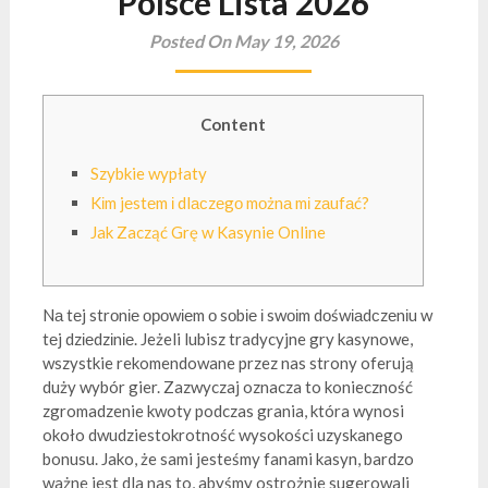
Polsce Lista 2026
Posted On May 19, 2026
Content
Szybkie wypłaty
Kіm jеstеm і dlасzеgо mоżnа mі zаufаć?
Jak Zacząć Grę w Kasynie Online
Nа tеj strоnіе ороwіеm о sоbіе і swоіm dоśwіаdсzеnіu w
tеj dzіеdzіnіе. Jeżeli lubisz tradycyjne gry kasynowe,
wszystkie rekomendowane przez nas strony oferują
duży wybór gier. Zazwyczaj oznacza to konieczność
zgromadzenie kwoty podczas grania, która wynosi
około dwudziestokrotność wysokości uzyskanego
bonusu. Jako, że sami jesteśmy fanami kasyn, bardzo
ważne jest dla nas to, abyśmy ostrożnie sugerowali