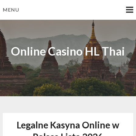
Skip
MENU
to
content
Online Casino HL Thai
Legalne Kasyna Online w