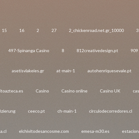
15
16
2
27
2_chickenroad.net.gr_10000
3
497-Spinanga Casino
8
812creativedesign.pt
909
asetisvlakeies.gr
at-main-1
autohenriquesevale.pt
itoazteca.es
Casino
Casino online
Casino UK
cas
fizierung
ceeco.pt
ch-main-1
circulodecorredores.cl
a.cl
elchivitodesancosme.com
emesa-m30.es
estacion