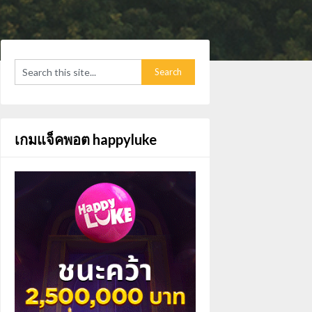
เกมแจ็คพอต happyluke