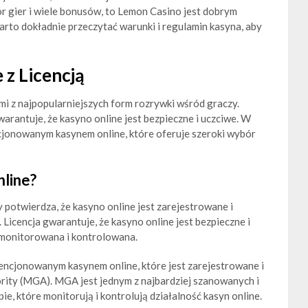
ór gier i wiele bonusów, to Lemon Casino jest dobrym
arto dokładnie przeczytać warunki i regulamin kasyna, aby
z Licencją
ymi z najpopularniejszych form rozrywki wśród graczy.
arantuje, że kasyno online jest bezpieczne i uczciwe. W
cjonowanym kasynem online, które oferuje szeroki wybór
nline?
y potwierdza, że kasyno online jest zarejestrowane i
icencja gwarantuje, że kasyno online jest bezpieczne i
st monitorowana i kontrolowana.
encjonowanym kasynem online, które jest zarejestrowane i
ity (MGA). MGA jest jednym z najbardziej szanowanych i
, które monitorują i kontrolują działalność kasyn online.