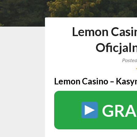
Lemon Casi
Oficjal
Posted
Lemon Casino – Kasyn
GRA