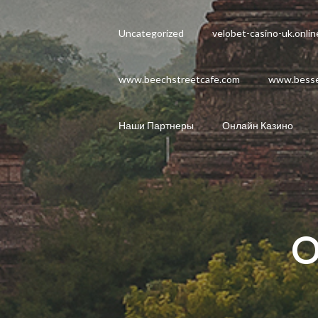
Uncategorized
velobet-casino-uk.onlin
www.beechstreetcafe.com
www.besse
Наши Партнеры
Онлайн Казино
O