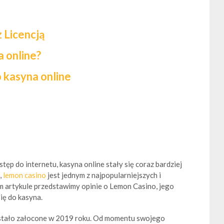
 Licencją
a online?
kasyna online
tęp do internetu, kasyna online stały się coraz bardziej
,
lemon casino
jest jednym z najpopularniejszych i
ym artykule przedstawimy opinie o Lemon Casino, jego
ię do kasyna.
ostało załocone w 2019 roku. Od momentu swojego