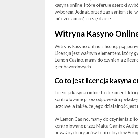
kasyna online, które oferuje szeroki wyb
wyborem. Jednak, przed zapisaniem się, w
móc zrozumieć, co się dzieje.
Witryna Kasyno Online 
Witryny kasyno online z licencją są jedn
Licencja jest ważnym elementem, który gw
Lemon Casino, mamy do czynienia z licen
gier hazardowych.
Co to jest licencja kasyna o
Licencja kasyna online to dokument, któr
kontrolowane przez odpowiednią władzę. L
uczciwe, a także, że jego działalność je
W Lemon Casino, mamy do czynienia z lic
kontrolowane przez Malta Gaming Author
poważnych organów kontrolnych w Europie