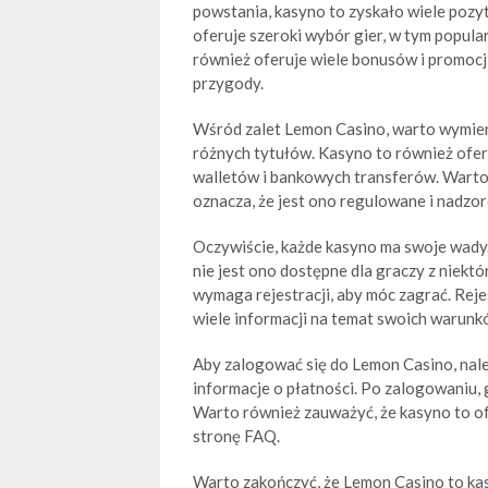
powstania, kasyno to zyskało wiele pozy
oferuje szeroki wybór gier, w tym popularn
również oferuje wiele bonusów i promoc
przygody.
Wśród zalet Lemon Casino, warto wymieni
różnych tytułów. Kasyno to również oferu
walletów i bankowych transferów. Warto 
oznacza, że jest ono regulowane i nadz
Oczywiście, każde kasyno ma swoje wady.
nie jest ono dostępne dla graczy z niekt
wymaga rejestracji, aby móc zagrać. Rejes
wiele informacji na temat swoich warunk
Aby zalogować się do Lemon Casino, należ
informacje o płatności. Po zalogowaniu,
Warto również zauważyć, że kasyno to of
stronę FAQ.
Warto zakończyć, że Lemon Casino to kasyn