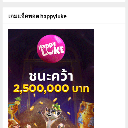
เกมแจ็คพอต happyluke