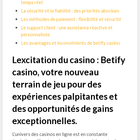
temps réel
La sécurité et la fiabilité : des priorités absolues
Les méthodes de paiement : flexibilité et sécurité
Le support client : une assistance réactive et
personnalisée
Les avantages et inconvénients de betify casino
Lexcitation du casino : Betify
casino, votre nouveau
terrain de jeu pour des
expériences palpitantes et
des opportunités de gains
exceptionnelles.
L’univers des casinos en ligne est en constante