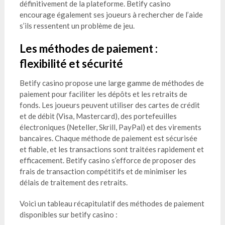
définitivement de la plateforme. Betify casino
encourage également ses joueurs à rechercher de l’aide
s’ils ressentent un problème de jeu.
Les méthodes de paiement :
flexibilité et sécurité
Betify casino propose une large gamme de méthodes de
paiement pour faciliter les dépôts et les retraits de
fonds. Les joueurs peuvent utiliser des cartes de crédit
et de débit (Visa, Mastercard), des portefeuilles
électroniques (Neteller, Skrill, PayPal) et des virements
bancaires. Chaque méthode de paiement est sécurisée
et fiable, et les transactions sont traitées rapidement et
efficacement. Betify casino s’efforce de proposer des
frais de transaction compétitifs et de minimiser les
délais de traitement des retraits.
Voici un tableau récapitulatif des méthodes de paiement
disponibles sur betify casino :