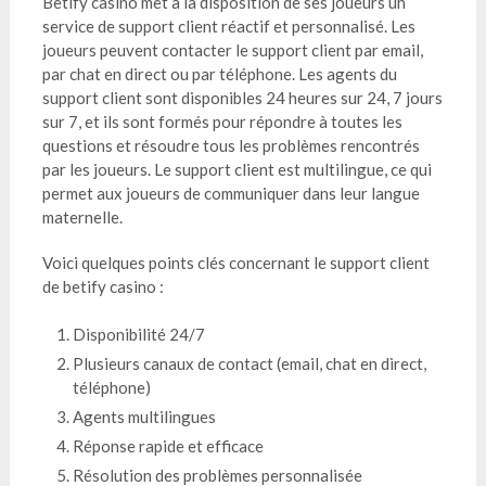
Betify casino met à la disposition de ses joueurs un
service de support client réactif et personnalisé. Les
joueurs peuvent contacter le support client par email,
par chat en direct ou par téléphone. Les agents du
support client sont disponibles 24 heures sur 24, 7 jours
sur 7, et ils sont formés pour répondre à toutes les
questions et résoudre tous les problèmes rencontrés
par les joueurs. Le support client est multilingue, ce qui
permet aux joueurs de communiquer dans leur langue
maternelle.
Voici quelques points clés concernant le support client
de betify casino :
Disponibilité 24/7
Plusieurs canaux de contact (email, chat en direct,
téléphone)
Agents multilingues
Réponse rapide et efficace
Résolution des problèmes personnalisée