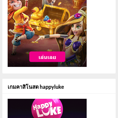
เกมคาสิโนสด happyluke