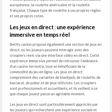
européenne, la roulette américaine et la roulette
française. Chaque type de roulette a ses propres règles
et ses propres cotes.
Les jeux en direct : une expérience
immersive en temps réel
Betify casino propose également une section de jeux en
direct, où les joueurs peuvent interagir avec des
croupiers réels via une interface vidéo en direct. Cette
expérience immersive permet de retrouver l’ambiance
d’un casino terrestre, tout en bénéficiant de la
commodité du jeu en ligne. Les jeux en direct
comprennent des variantes de blackjack, de roulette, de
baccarat, de poker et de jeux télévisés. Les croupiers
sont professionnels et accueillants, et ils veillent à ce
que chaque joueur passe un agréable moment.
Les jeux en direct sont particulièrement appréciés par
les joueurs qui recherchent une expérience sociale et