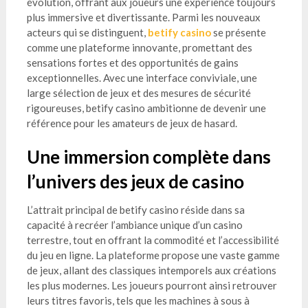
évolution, offrant aux joueurs une expérience toujours
plus immersive et divertissante. Parmi les nouveaux
acteurs qui se distinguent,
betify casino
se présente
comme une plateforme innovante, promettant des
sensations fortes et des opportunités de gains
exceptionnelles. Avec une interface conviviale, une
large sélection de jeux et des mesures de sécurité
rigoureuses, betify casino ambitionne de devenir une
référence pour les amateurs de jeux de hasard.
Une immersion complète dans
l’univers des jeux de casino
L’attrait principal de betify casino réside dans sa
capacité à recréer l’ambiance unique d’un casino
terrestre, tout en offrant la commodité et l’accessibilité
du jeu en ligne. La plateforme propose une vaste gamme
de jeux, allant des classiques intemporels aux créations
les plus modernes. Les joueurs pourront ainsi retrouver
leurs titres favoris, tels que les machines à sous à