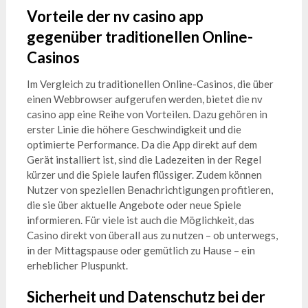
Vorteile der nv casino app
gegenüber traditionellen Online-
Casinos
Im Vergleich zu traditionellen Online-Casinos, die über
einen Webbrowser aufgerufen werden, bietet die nv
casino app eine Reihe von Vorteilen. Dazu gehören in
erster Linie die höhere Geschwindigkeit und die
optimierte Performance. Da die App direkt auf dem
Gerät installiert ist, sind die Ladezeiten in der Regel
kürzer und die Spiele laufen flüssiger. Zudem können
Nutzer von speziellen Benachrichtigungen profitieren,
die sie über aktuelle Angebote oder neue Spiele
informieren. Für viele ist auch die Möglichkeit, das
Casino direkt von überall aus zu nutzen – ob unterwegs,
in der Mittagspause oder gemütlich zu Hause – ein
erheblicher Pluspunkt.
Sicherheit und Datenschutz bei der