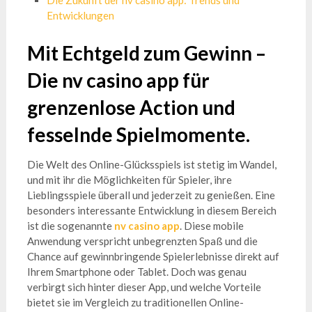
Die Zukunft der nv casino app: Trends und
Entwicklungen
Mit Echtgeld zum Gewinn –
Die nv casino app für
grenzenlose Action und
fesselnde Spielmomente.
Die Welt des Online-Glücksspiels ist stetig im Wandel,
und mit ihr die Möglichkeiten für Spieler, ihre
Lieblingsspiele überall und jederzeit zu genießen. Eine
besonders interessante Entwicklung in diesem Bereich
ist die sogenannte
nv casino app
. Diese mobile
Anwendung verspricht unbegrenzten Spaß und die
Chance auf gewinnbringende Spielerlebnisse direkt auf
Ihrem Smartphone oder Tablet. Doch was genau
verbirgt sich hinter dieser App, und welche Vorteile
bietet sie im Vergleich zu traditionellen Online-