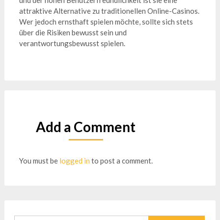
attraktive Alternative zu traditionellen Online-Casinos.
Wer jedoch ernsthaft spielen möchte, sollte sich stets
über die Risiken bewusst sein und
verantwortungsbewusst spielen.
Add a Comment
You must be
logged in
to post a comment.