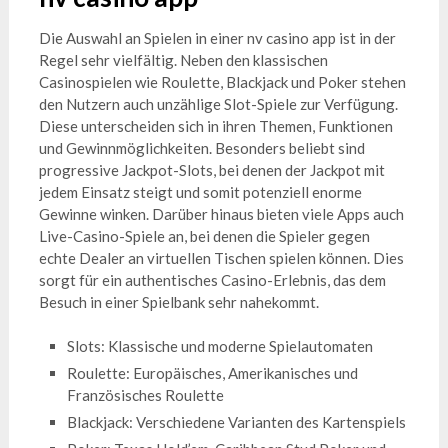
Die Auswahl an Spielen in einer nv casino app ist in der
Regel sehr vielfältig. Neben den klassischen
Casinospielen wie Roulette, Blackjack und Poker stehen
den Nutzern auch unzählige Slot-Spiele zur Verfügung.
Diese unterscheiden sich in ihren Themen, Funktionen
und Gewinnmöglichkeiten. Besonders beliebt sind
progressive Jackpot-Slots, bei denen der Jackpot mit
jedem Einsatz steigt und somit potenziell enorme
Gewinne winken. Darüber hinaus bieten viele Apps auch
Live-Casino-Spiele an, bei denen die Spieler gegen
echte Dealer an virtuellen Tischen spielen können. Dies
sorgt für ein authentisches Casino-Erlebnis, das dem
Besuch in einer Spielbank sehr nahekommt.
Slots: Klassische und moderne Spielautomaten
Roulette: Europäisches, Amerikanisches und
Französisches Roulette
Blackjack: Verschiedene Varianten des Kartenspiels