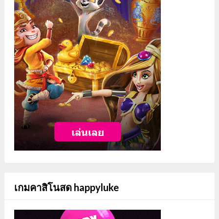
เกมคาสิโนสด happyluke