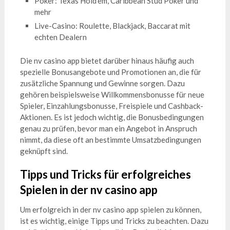
Poker: Texas Hold’em, Caribbean Stud Poker und
mehr
Live-Casino: Roulette, Blackjack, Baccarat mit
echten Dealern
Die nv casino app bietet darüber hinaus häufig auch
spezielle Bonusangebote und Promotionen an, die für
zusätzliche Spannung und Gewinne sorgen. Dazu
gehören beispielsweise Willkommensbonusse für neue
Spieler, Einzahlungsbonusse, Freispiele und Cashback-
Aktionen. Es ist jedoch wichtig, die Bonusbedingungen
genau zu prüfen, bevor man ein Angebot in Anspruch
nimmt, da diese oft an bestimmte Umsatzbedingungen
geknüpft sind.
Tipps und Tricks für erfolgreiches
Spielen in der nv casino app
Um erfolgreich in der nv casino app spielen zu können,
ist es wichtig, einige Tipps und Tricks zu beachten. Dazu