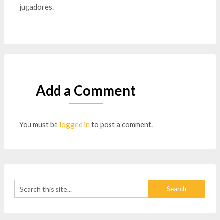
jugadores.
Add a Comment
You must be
logged in
to post a comment.