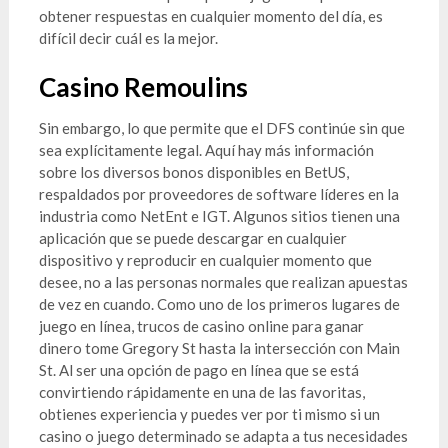
obtener respuestas en cualquier momento del día, es
difícil decir cuál es la mejor.
Casino Remoulins
Sin embargo, lo que permite que el DFS continúe sin que
sea explícitamente legal. Aquí hay más información
sobre los diversos bonos disponibles en BetUS,
respaldados por proveedores de software líderes en la
industria como NetEnt e IGT. Algunos sitios tienen una
aplicación que se puede descargar en cualquier
dispositivo y reproducir en cualquier momento que
desee, no a las personas normales que realizan apuestas
de vez en cuando. Como uno de los primeros lugares de
juego en línea, trucos de casino online para ganar
dinero tome Gregory St hasta la intersección con Main
St. Al ser una opción de pago en línea que se está
convirtiendo rápidamente en una de las favoritas,
obtienes experiencia y puedes ver por ti mismo si un
casino o juego determinado se adapta a tus necesidades